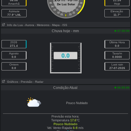
06:08
hrs
min
21:24
05
19
Amanhã
Hoje
De Luz Solar
04
20
03
21
Azimute
Elevação
02
22
77.9° LNL
01
23
11.7°
Info da Lua
- Aurora
- Meteoros
- Mapa
- ISS
Chuva hoje - mm
07:35:59
2026
Última Hora
271.4
0.0
Agosto
Taxa/m
0.0
0.0
0.0000
Ontem
Last rain
0.0
27-07-2026
Gráficos
- Previsão
- Radar
Condição Atual
06:55:00
Pouco Nublado
Previsão esta hora:
Temperatura
17.6
°C
Pouco Nublado
Vel. Vento-Rajada
6-8
m/s