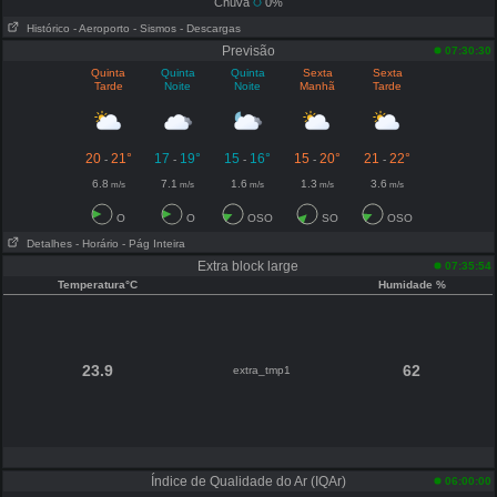
Chuva
0%
Histórico
- Aeroporto
- Sismos
- Descargas
Previsão
07:30:30
Quinta
Quinta
Quinta
Sexta
Sexta
Tarde
Noite
Noite
Manhã
Tarde
20
21°
17
19°
15
16°
15
20°
21
22°
-
-
-
-
-
6.8
7.1
1.6
1.3
3.6
m/s
m/s
m/s
m/s
m/s
O
O
OSO
SO
OSO
Detalhes
- Horário
- Pág Inteira
Extra block large
07:35:54
Temperatura°C
Humidade %
23.9
62
extra_tmp1
Índice de Qualidade do Ar (IQAr)
06:00:00