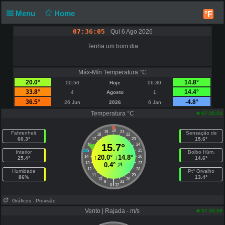
Menu
Home
°F
07:36:05
Qui 6 Ago 2026
Tenha um bom dia
Máx-Mín Temperatura °C
20.0°
14.8°
00:50
Hoje
06:30
33.8°
14.4°
4
Agosto
1
36.5°
-4.8°
26 Jun
2026
6 Jan
Temperatura °C
07:35:54
20
19
21
Fahrenheit
Sensação de
18
22
60.3°
15.6°
17
23
16
15.7°
24
15
25
Interior
Bolbo Húm.
↑
20.0°
↓
14.8°
14
26
25.4°
14.6°
13
27
0.4°
12
28
Humidade
Ptº Orvalho
11
29
86%
13.4°
10
30
|
9
31
8
32
Gráficos
- Previsão
Vento | Rajada - m/s
07:35:59