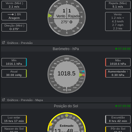
N
Vento (Méd )
Rajada (Máx)
NNO
NNL
2.1 m/s
NO
NL
5.1 m/s
1
1
ONO
LNL
1 Bft
Vento
Vento
Rajada
O
E
Aragem
1.2 m/s =
4.3 km/h
275°
O
OSO
LSL
2.7 mph
Direção (Méd )
SO
SL
2.3 kts
O 275°
SSO
SSL
S
Gráficos
- Previsão
Barómetro - hPa
07:35:59
1000
Mín
Máx
997
1003
994
1006
1016.1 hPa
1018.6 hPa
991
1009
988
1012
Atual
985
1015
Aumentando ↑
1018.5
30.08 inHg
982
1018
0.30 hPa
979
1021
976
1024
973
1027
|
970
1030
964
1036
Gráficos
- Previsão
- Mapa
Posição do Sol
07:35:58
11
13
Luz solar
Escuridão
10
14
15 hrs 17 min
09
15
8 hrs 42 min
08
16
Estimado
07
17
Nascer do Sol
Pôr do Sol
13
48
06
18