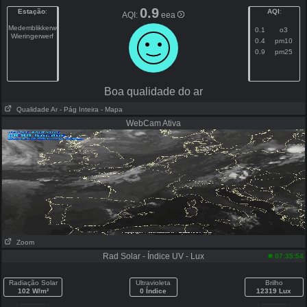
0.9
Estação
:
AQI
:
AQI:
eea
Medemblikkerweg
0.1
o3
Wieringerwerf
0.4
pm10
0.9
pm25
Boa qualidade do ar
Qualidade Ar
- Pág Inteira
- Mapa
WebCam Ativa
Zoom
Rad Solar - Índice UV - Lux
07:35:54
Radiação Solar
Ultravioleta
Brilho
102 W/m²
0 Índice
12319 Lux