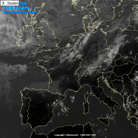
X
Sluiten