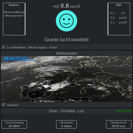
0.8
Station
:
AQI
:
AQI:
eea
Medemblikkerweg
0.1
o3
Wieringerwerf
0.8
pm10
0.1
pm25
Goede lucht kwaliteit
Luchtkwaliteit
- Niewe pagina
- Kaart
Wolkenradar
Vergroot
Solar - UV-Index - Lux
20:04:55
Zonnestraling
Ultraviolet
Herlderheid
25 W/m²
0 Index
3019 Lux