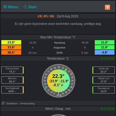
Menu
Start
°F
20:05:06
Zat 8 Aug 2026
Er zijn geen bijzondere weer-berichten vandaag, prettige dag
Max-Min Temperatuur °C
23.9°
11.9°
16:50
Vandaag
06:30
33.8°
11.9°
4
Augustus
8
36.5°
-4.8°
26 Jun
2026
6 Jan
Temperatuur °C
20:04:55
20
19
21
Fahrenheit
Voelt als
18
22
72.1°
22.2°
17
23
16
22.3°
24
15
25
Binnen
Natte bol
↑
23.9°
↓
11.9°
14
26
26.4°
17.5°
13
27
-0.1°
12
28
Vochtigheid
Dauwpunt
11
29
63% ↑
14.9°
10
30
|
9
31
8
32
Grafieken
- Verwachting
Wind | Vlaag - m/s
20:05:00