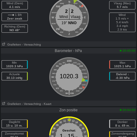
N
Wind (Gem)
Vlaag (Max)
NNW
NNO
4.1 m/s
NW
NO
5.7 m/s
2
2
WNW
ONO
1 Bft
Wind
Wind
Vlaag
W
E
Zeer zwak
1.5 m/s =
5.4 km/h
19°
NNO
WZW
OZO
3.4 mph
Richting (Gem)
ZW
ZO
2.9 kts
NO 48°
ZZW
ZZO
Z
Grafieken
- Verwachting
Barometer - hPa
20:05:00
1000
Min
Max
997
1003
994
1006
1020.3 hPa
1025.1 hPa
991
1009
988
1012
Actuele
985
1015
Dalend ↓
1020.3
30.13 inHg
982
1018
-0.30 hPa
979
1021
976
1024
973
1027
|
970
1030
964
1036
Grafieken
- Verwachting
- Kaart
Zon positie
20:04:59
11
13
Daglicht
Donker
10
14
15 u. 10 m.
09
15
8 u. 49 m.
08
16
Geschat:
07
17
Zonsopkomst
Zonsondergang
1
15
06
18