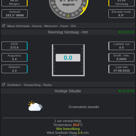
06:11
u.
m.
21:20
05
19
Morgen
Vandaag
daglicht
04
20
03
21
Azimuth
Elevatie hoek
02
22
283.3° WNW
01
23
9.9°
Maan informatie
- Aurora
- Meteoren
- Kaart
- ISS
Neerslag Vandaag - mm
20:05:00
2026
Laatste uur
273.8
0.0
Augustus
Snelh. /min.
0.0
2.4
0.0000
Gisteren
Last rain
2.4
07-08-2026
Grafieken
- Verwachting
- Radar
Huidige Situatie
19:25:00
Grotendeels bewolkt
1 uur verwachting:
Temperatuur
20.6
°C
Wat bewolking
Wind Snelheid-Vlaag
2-5
m/s