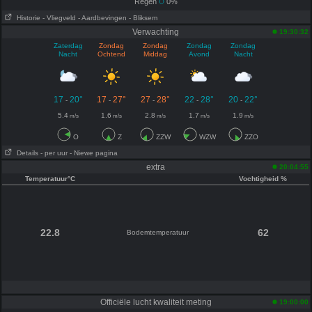
Regen
0%
Historie
- Vliegveld
- Aardbevingen
- Bliksem
Verwachting
19:30:32
Zaterdag
Zondag
Zondag
Zondag
Zondag
Nacht
Ochtend
Middag
Avond
Nacht
17
20°
17
27°
27
28°
22
28°
20
22°
-
-
-
-
-
5.4
1.6
2.8
1.7
1.9
m/s
m/s
m/s
m/s
m/s
O
Z
ZZW
WZW
ZZO
Details
- per uur
- Niewe pagina
extra
20:04:55
Temperatuur°C
Vochtigheid %
22.8
62
Bodemtemperatuur
Officiële lucht kwaliteit meting
19:00:00