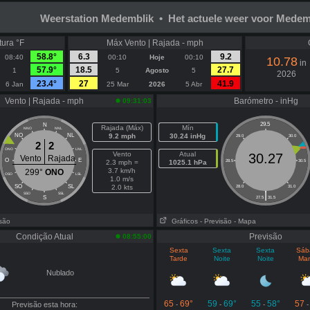
Weerstation Medemblik • Het actuele weer voor Medem
ura °F
Máx Vento | Rajada - mph
58.8°
6.3
9.2
08:40
00:10
Hoje
00:10
10.78
in
57.9°
18.5
27.7
1
5
Agosto
5
2026
23.4°
27
41.9
6 Jan
25 Mar
2026
5 Abr
Vento | Rajada - mph
Barómetro - inHg
09:31:03
29.5
N
Rajada (Máx)
Mín
NNO
NNL
NO
NL
9.2 mph
30.24 inHg
29.0
30.0
2
2
ONO
LNL
Vento
Atual
30.27
Vento
Rajada
O
E
2.3 mph =
1025.1 hPa
28.5
30.5
3.7 km/h
299°
ONO
OSO
LSL
1.0 m/s
SO
SL
2.0 kts
28.0
31.0
|
SSO
SSL
S
27.5
31.5
isão
Gráficos
- Previsão
- Mapa
Condição Atual
Previsão
08:55:00
Sexta
Sexta
Sexta
Sáb
Tarde
Noite
Noite
Ma
Nublado
65
69°
59
69°
55
58°
57
Previsão esta hora:
-
-
-