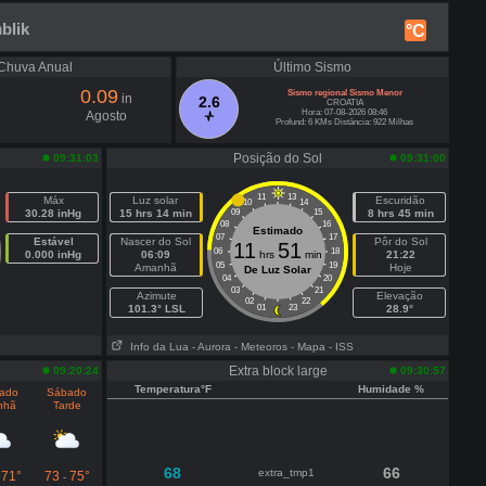
blik
°C
Chuva Anual
Último Sismo
0.09
Sismo regional Sismo Menor
in
2.6
CROATIA
Hora: 07-08-2026 08:46
Agosto
Profund: 6 KMs Distância: 922 Milhas
Posição do Sol
09:31:03
09:31:00
11
13
Máx
Luz solar
Escuridão
10
14
30.28 inHg
15 hrs 14 min
09
15
8 hrs 45 min
08
16
Estimado
07
17
Estável
Nascer do Sol
Pôr do Sol
11
51
06
18
0.000 inHg
06:09
hrs
min
21:22
05
19
Amanhã
Hoje
De Luz Solar
04
20
03
21
Azimute
Elevação
02
22
101.3° LSL
01
23
28.9°
Info da Lua
- Aurora
- Meteoros
- Mapa
- ISS
Extra block large
09:20:24
09:30:57
Temperatura°F
Humidade %
ado
Sábado
nhã
Tarde
68
66
extra_tmp1
71°
73
75°
-
-