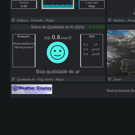
Ontem
Last rain
0.00
Hoje
I
Gráficos
- Previsão
- Radar
Histórico
- Aero
Índice de Qualidade do Ar (IQAr)
08:00:00
0.6
Estação
:
AQI
:
AQI:
eea
Medemblikkerweg
0.1
o3
Wieringerwerf
0.4
pm10
0.6
pm25
Boa qualidade do ar
Qualidade Ar
- Pág Inteira
- Mapa
Zoom
Nunca baseie dec