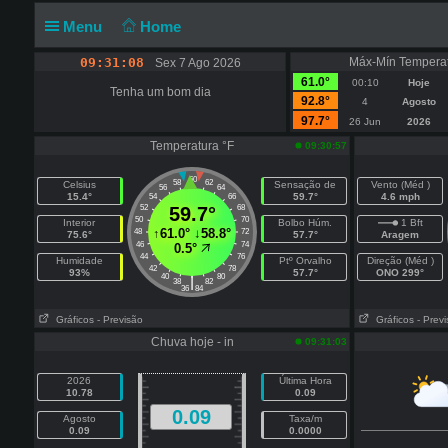
Menu
Home
09:31:08
Máx-Mín Temperat
Sex 7 Ago 2026
61.0°
00:10
Hoje
Tenha um bom dia
92.8°
4
Agosto
97.7°
26 Jun
2026
Temperatura °F
09:30:57
60
58
62
Celsius
Sensação de
Vento (Méd )
56
64
15.4°
59.7°
4.6 mph
54
66
52
59.7°
68
50
70
Interior
Bolbo Húm.
1 Bft
↑
61.0°
↓
58.8°
48
72
75.6°
57.7°
Aragem
46
74
0.5°
44
76
Humidade
Ptº Orvalho
Direção (Méd )
42
78
93%
57.7°
ONO 299°
40
80
|
38
82
36
84
Gráficos
- Previsão
Gráficos
- Prev
Chuva hoje - in
09:31:03
2026
Última Hora
10.78
0.09
0.09
Agosto
Taxa/m
0.09
0.0000