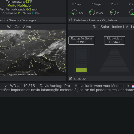
Temperatura
63
°F
5.1
7.8
2
2.7
mph
mph
mph
Muito Nublado
Vel. Vento-Rajada
6-2
mph
UV previsão
2
Chuva
0%
SO
ONO
O
porto
- Sismos
- Descargas
Detalhes
- Horário
- Pág Inteira
WebCam Ativa
Rad Solar - Índice UV - L
Radiação Solar
Ultravioleta
62 W/m²
0 Índice
Guia UV
✓
WD-api 10.37S - Davis Vantage Pro - Het actuele weer voor Medemblik
isões importantes nesta informação meteorológica, se daí poderem resultar dano