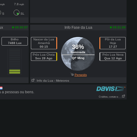
7.8
mph
mph
S
SL
ux
Info Fase da Lua
09:30:57
09:31:00
Brilho
Nascer da Lua
Pôr da Lua
7488 Lux
Amanhã
Hoje
36%
00:15
17:27
Iluminada
Próx Lua Cheia
Próx Lua Nova
Qtº Ming
Sex 28 Ago
Qua 12 Ago
Perseids
Info da Lua
- Meteoros
s a pessoas ou bens.
Créditos, contato e . . .