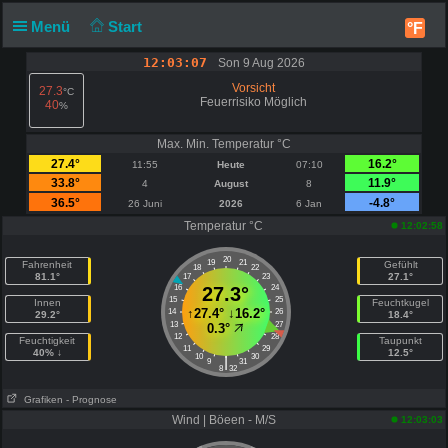
Menü
Start
°F
12:03:07
Son 9 Aug 2026
Vorsicht
27.3
°C
Feuerrisiko Möglich
40
%
Max. Min. Temperatur °C
27.4°
16.2°
11:55
Heute
07:10
33.8°
11.9°
4
August
8
36.5°
-4.8°
26 Juni
2026
6 Jan
Temperatur °C
12:02:58
20
19
21
Fahrenheit
Gefühlt
18
22
81.1°
27.1°
17
23
16
27.3°
24
15
25
Innen
Feuchtkugel
↑
27.4°
↓
16.2°
14
26
29.2°
18.4°
13
27
0.3°
12
28
Feuchtigkeit
Taupunkt
11
29
40% ↓
12.5°
10
30
|
9
31
8
32
Grafiken
- Prognose
Wind | Böeen - M/S
12:03:03