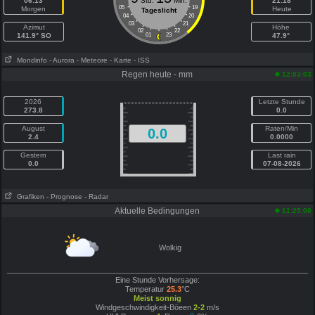
06:13
Std.
Min.
21:18
05
19
Morgen
Heute
Tageslicht
04
20
03
21
Azimut
Höhe
02
22
141.9° SO
01
23
47.9°
Mondinfo
- Aurora
- Meteore
- Karte
- ISS
Regen heute - mm
12:03:03
2026
Letzte Stunde
273.8
0.0
August
Raten/Min
0.0
2.4
0.0000
Gestern
Last rain
0.0
07-08-2026
Grafiken
- Prognose
- Radar
Aktuelle Bedingungen
11:25:00
Wolkig
Eine Stunde Vorhersage:
Temperatur
25.3
°C
Meist sonnig
Windgeschwindigkeit-Böeen
2-2
m/s