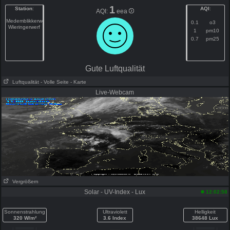
1
Station
:
AQI
:
AQI:
eea
Medemblikkerweg
0.1
o3
Wieringerwerf
1
pm10
0.7
pm25
Gute Luftqualität
Luftqualität
- Volle Seite
- Karte
Live-Webcam
Vergrößern
Solar - UV-Index - Lux
12:02:58
Sonnenstrahlung
Ultraviolett
Helligkeit
320 W/m²
3.6 Index
38648 Lux