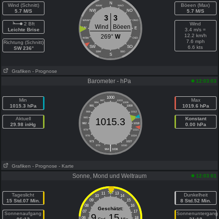
N
Wind (Schnitt)
Böeen (Max)
NNW
NNO
5.7 M/S
NW
NO
5.7 M/S
3
3
WNW
ONO
2 Bft
Wind
Wind
Böeen
W
E
Leichte Brise
3.4 m/s =
12.2 km/h
269°
W
WSW
OSO
7.6 mph
Richtung (Schnitt)
SW
SO
6.6 kts
SW 236°
SSW
SSO
S
Grafiken
- Prognose
Barometer - hPa
12:03:03
1000
Min
Max
997
1003
994
1006
1015.3 hPa
1019.6 hPa
991
1009
988
1012
Aktuell
985
1015
Konstant
1015.3
29.98 inHg
982
1018
0.00 hPa
979
1021
976
1024
973
1027
|
970
1030
964
1036
Grafiken
- Prognose
- Karte
Sonne, Mond und Weltraum
12:03:01
11
13
Tageslicht
Dunkelheit
10
14
15 Std.07 Min.
09
15
8 Std.52 Min.
08
16
Geschätzt:
07
17
Sonnenaufgang
Sonnenuntergang
9
15
06
18