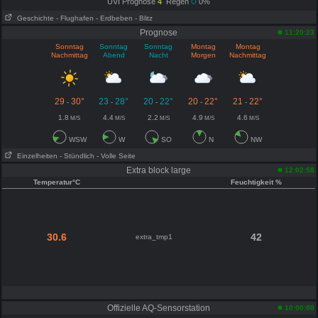
UVI Prognose
4
Regen
0%
Geschichte
- Flughafen
- Erdbeben
- Blitz
Prognose
11:20:23
Sonntag
Sonntag
Sonntag
Montag
Montag
Nachmittag
Abend
Nacht
Morgen
Nachmittag
29
30°
23
28°
20
22°
20
22°
21
22°
-
-
-
-
-
1.8
4.4
2.2
4.9
4.6
M/S
M/S
M/S
M/S
M/S
WSW
W
SO
N
NW
Einzelheiten
- Stündlich
- Volle Seite
Extra block large
12:02:58
Temperatur°C
Feuchtigkeit %
30.6
42
extra_tmp1
Offizielle AQ-Sensorstation
10:00:00