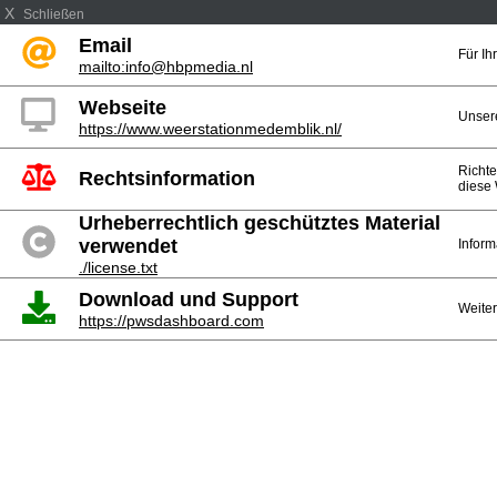
X
Schließen
Email
Für I
mailto:info@hbpmedia.nl
Webseite
Unser
https://www.weerstationmedemblik.nl/
Richte
Rechtsinformation
diese 
Urheberrechtlich geschütztes Material
verwendet
Inform
./license.txt
Download und Support
Weiter
https://pwsdashboard.com