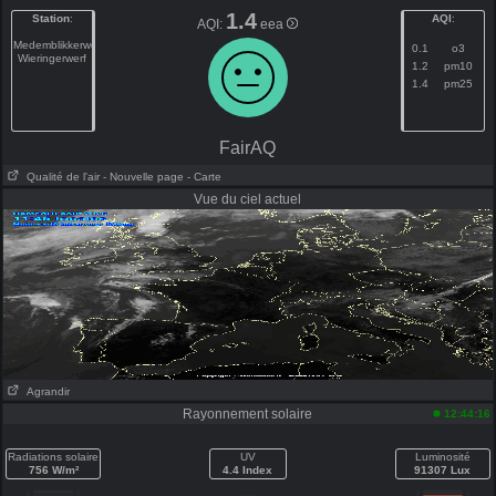
1.4
Station
:
AQI
:
AQI:
eea
Medemblikkerweg
0.1
o3
Wieringerwerf
1.2
pm10
1.4
pm25
FairAQ
Qualité de l'air
- Nouvelle page
- Carte
Vue du ciel actuel
Agrandir
Rayonnement solaire
12:44:16
Radiations solaire
UV
Luminosité
756 W/m²
4.4 Index
91307 Lux