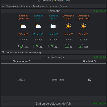
UVI prévisions
5
Pluie
0%
Climatologie
- Aéroport
- Tremblements de terre
- Foudre
Prévisions
12:00:39
Samedi
Samedi
Samedi
Dimanche
Dimanche
Après midi
Soir
Nuit
Matin
Après midi
22
23°
20
23°
17
20°
17
27°
27
29°
-
-
-
-
-
2.3
4.1
4.5
1
2.5
m/s
m/s
m/s
m/s
m/s
SSE
ENE
ENE
S
SO
Détails
- horaires
- Nouvelle page
Extra block large
12:44:16
Température°C
Humidité %
26.1
57
extra_tmp1
Station de détection de l'air
11:00:00