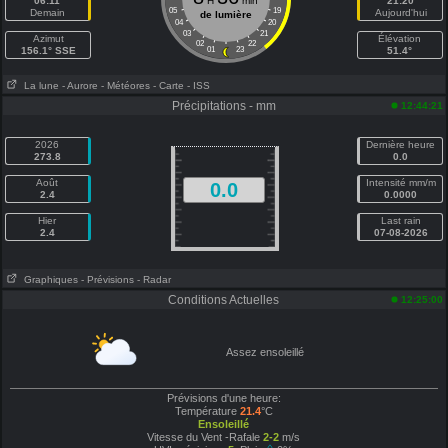
06:11
H
min
21:20
05
19
Demain
Aujourd'hui
de lumière
04
20
03
21
Azimut
Élévation
02
22
156.1° SSE
01
23
51.4°
La lune
- Aurore
- Météores
- Carte
- ISS
Précipitations - mm
12:44:21
2026
Dernière heure
273.8
0.0
Août
Intensité mm/m
0.0
2.4
0.0000
Hier
Last rain
2.4
07-08-2026
Graphiques
- Prévisions
- Radar
Conditions Actuelles
12:25:00
Assez ensoleillé
Prévisions d'une heure:
Température
21.4
°C
Ensoleillé
Vitesse du Vent -Rafale
2-2
m/s