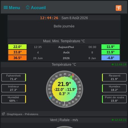
Menu
Accueil
°F
12:44:26
Sam 8 Août 2026
Belle journée
Maxi. Mini. Température °C
22.0°
11.9°
12:35
Aujourd'hui
06:30
33.8°
11.9°
4
Août
8
36.5°
-4.8°
26 Juin
2026
6 Jan
Température °C
12:44:16
20
19
21
Fahrenheit
Ressenti
18
22
71.4°
21.9°
17
23
16
21.9°
24
15
25
Intérieur
Humidex
↑
22.0°
↓
11.9°
14
26
27.3°
18.2°
13
27
0.3°
12
28
Humidité
Point de rosée
11
29
68% ↑
15.8°
10
30
|
9
31
8
32
Graphiques
- Prévisions
Vent | Rafale - m/s
12:44:21