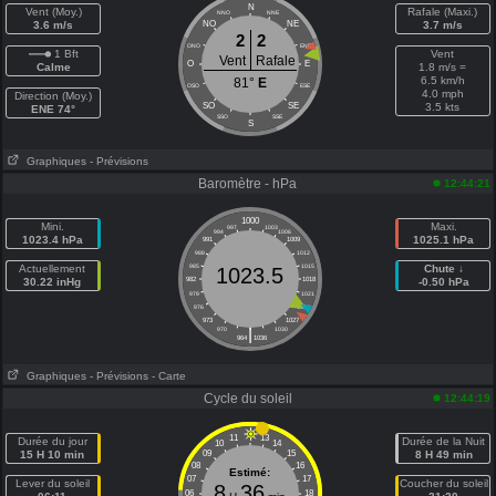
N
Vent (Moy.)
Rafale (Maxi.)
NNO
NNE
3.6 m/s
NO
NE
3.7 m/s
2
2
ONO
ENE
1 Bft
Vent
Vent
Rafale
O
E
Calme
1.8 m/s =
6.5 km/h
81°
E
OSO
ESE
4.0 mph
Direction (Moy.)
SO
SE
3.5 kts
ENE 74°
SSO
SSE
S
Graphiques
- Prévisions
Baromètre - hPa
12:44:21
1000
Mini.
Maxi.
997
1003
994
1006
1023.4 hPa
1025.1 hPa
991
1009
988
1012
Actuellement
985
1015
Chute ↓
1023.5
30.22 inHg
982
1018
-0.50 hPa
979
1021
976
1024
973
1027
|
970
1030
964
1036
Graphiques
- Prévisions
- Carte
Cycle du soleil
12:44:19
11
13
Durée du jour
Durée de la Nuit
10
14
15 H 10 min
09
15
8 H 49 min
08
16
Estimé:
07
17
Lever du soleil
Coucher du soleil
8
36
06
18