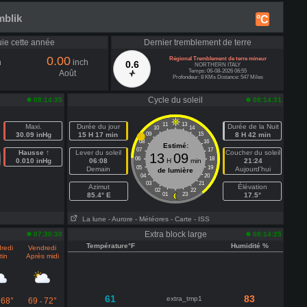
mblik
°C
uie cette année
Dernier tremblement de terre
0.00
Régional Tremblement de terre mineur
h
inch
0.6
NORTHERN ITALY
Temps: 06-08-2026 06:55
Août
Profondeur: 8 KMs Distance: 547 Miles
Cycle du soleil
08:14:35
08:14:31
11
13
Maxi.
Durée du jour
Durée de la Nuit
10
14
30.09 inHg
15 H 17 min
09
15
8 H 42 min
08
16
Estimé:
07
17
Hausse ↑
Lever du soleil
Coucher du soleil
13
09
06
18
0.010 inHg
06:08
H
min
21:24
05
19
Demain
Aujourd'hui
de lumière
04
20
03
21
Azimut
Élévation
02
22
85.4° E
01
23
17.5°
La lune
- Aurore
- Météores
- Carte
- ISS
Extra block large
07:30:30
08:14:25
Température°F
Humidité %
redi
Vendredi
tin
Après midi
61
83
extra_tmp1
68°
69
72°
-
-