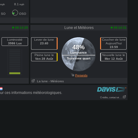
8.1
mph
mph
SO
OSO
Lune et Météores
08:14:25
08:14:31
Luminosité
Lever de lune
Coucher de lune
3986 Lux
23:40
Aujourd'hui
48%
15:59
Luminance
Pleine lune le
Nouvelle lune le
Troisième quart
Ven 28 Août
Mer 12 Août
Perseids
La lune
- Météores
ur ces informations météorologiques.
Crédits, contact et . . .