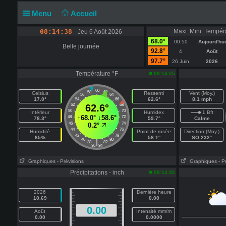
Menu
Accueil
08:14:38
Maxi. Mini. Tempér
Jeu 6 Août 2026
68.0°
00:50
Aujourd'hui
Belle journée
92.8°
4
Août
97.7°
26 Juin
2026
Température °F
08:14:25
60
58
62
Celsius
Ressenti
Vent (Moy.)
56
64
17.0°
62.6°
8.1 mph
54
66
52
62.6°
68
50
70
Intérieur
Humidex
1 Bft
↑
68.0°
↓
58.6°
48
72
78.3°
59.7°
Calme
46
74
0.2°
44
76
Humidité
Point de rosée
Direction (Moy.)
42
78
85%
58.1°
SO 232°
40
80
|
38
82
36
84
Graphiques
- Prévisions
Graphiques
- P
Précipitations - inch
08:14:35
2026
Dernière heure
10.69
0.00
0.00
Août
Intensité mm/m
0.00
0.0000