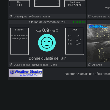
Hier
Last rain
0.00
27-07-2026
Vit
Graphiques
- Prévisions
- Radar
Climatologie
- 
Station de détection de l'air
06:00:00
0.9
Station
:
AQI
:
AQI:
eea
Medemblikkerweg
0.1
o3
Wieringerwerf
0.4
pm10
0.9
pm25
Bonne qualité de l'air
Qualité de l'air
- Nouvelle page
- Carte
Agrandir
Ne prenez jamais des décisions i