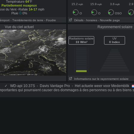
Température
64
°F
15.2
15.9
3.6
2.9
mph
mph
mph
Partiellement nuageux
esse du Vent -Rafale
14-17
mph
Pluie
0%
O
O
OSO
Aéroport
- Tremblements de terre
- Foudre
Détails
- horaires
- Nouvelle page
Vue du ciel actuel
Rayonnement solaire
Radiations solaire
UV
33 W/m²
0 Index
Informations sur le rayonnement solaire
✓
WD-api 10.37S - Davis Vantage Pro - Het actuele weer voor Medemblik
mportantes qui pourraient causer des dommages à des personnes ou à des biens s