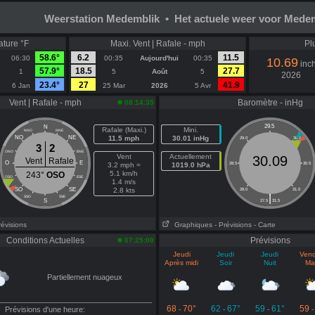
Weerstation Medemblik • Het actuele weer voor Mede
ature °F
Maxi. Vent | Rafale - mph
Pl
58.6°
6.2
11.5
06:30
00:35
Aujourd'hui
00:35
10.69
inc
57.9°
18.5
27.7
1
5
Août
5
2026
23.4°
27
41.9
6 Jan
25 Mar
2026
5 Avr
Vent | Rafale - mph
Baromètre - inHg
08:14:35
29.5
N
Rafale (Maxi.)
Mini.
NNO
NNE
NO
NE
11.5 mph
30.01 inHg
29.0
30.0
3
2
ONO
ENE
Vent
Actuellement
30.09
Vent
Rafale
O
E
3.2 mph =
1019.0 hPa
28.5
30.5
5.1 km/h
243°
OSO
OSO
ESE
1.4 m/s
SO
SE
2.8 kts
28.0
31.0
|
SSO
SSE
S
27.5
31.5
révisions
Graphiques
- Prévisions
- Carte
Conditions Actuelles
Prévisions
07:25:00
Jeudi
Jeudi
Jeudi
Vend
Après midi
Soir
Nuit
Ma
Partiellement nuageux
68
70°
62
67°
59
61°
59
Prévisions d'une heure:
-
-
-