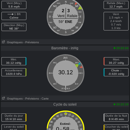
N
Vent (Moy.)
Rafale (Maxi.)
NNO
NNE
5.8 mph
NO
NE
12.7 mph
2
3
ONO
ENE
1 Bft
Vent
Vent
Rafale
O
E
Calme
1.5 mph =
2.4 km/h
59°
ENE
OSO
ESE
0.7 m/s
Direction (Moy.)
SO
SE
1.3 kts
NE 38°
SSO
SSE
S
Graphiques
- Prévisions
Baromètre - inHg
20:22:24
29.5
Mini.
Maxi.
30.12 inHg
30.27 inHg
29.0
30.0
Actuellement
Chute ↓
30.12
1020.0 hPa
28.5
30.5
-0.020 inHg
28.0
31.0
|
27.5
31.5
Graphiques
- Prévisions
- Carte
Cycle du soleil
20:22:19
11
13
Durée du jour
Durée de la Nuit
10
14
15 H 10 min
09
15
8 H 49 min
08
16
Estimé:
07
17
Lever du soleil
Coucher du soleil
0
58
06
18