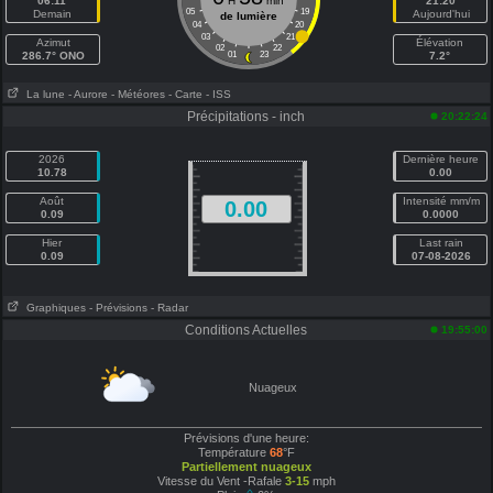
06:11
H
min
21:20
05
19
Demain
Aujourd'hui
de lumière
04
20
03
21
Azimut
Élévation
02
22
286.7° ONO
01
23
7.2°
La lune
- Aurore
- Météores
- Carte
- ISS
Précipitations - inch
20:22:24
2026
Dernière heure
10.78
0.00
Août
Intensité mm/m
0.00
0.09
0.0000
Hier
Last rain
0.09
07-08-2026
Graphiques
- Prévisions
- Radar
Conditions Actuelles
19:55:00
Nuageux
Prévisions d'une heure:
Température
68
°F
Partiellement nuageux
Vitesse du Vent -Rafale
3-15
mph