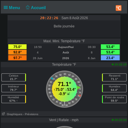
Menu
Accueil
°C
20:22:26
Sam 8 Août 2026
Belle journée
Maxi. Mini. Température °F
75.0°
53.4°
16:50
Aujourd'hui
06:30
92.8°
53.4°
4
Août
8
97.7°
23.4°
26 Juin
2026
6 Jan
Température °F
20:22:19
60
58
62
Celsius
Ressenti
56
64
21.7°
71.1°
54
66
52
71.1°
68
50
70
Intérieur
Humidex
↑
75.0°
↓
53.4°
48
72
79.7°
64.4°
46
74
-0.9°
44
76
Humidité
Point de rosée
42
78
67% ↑
59.5°
40
80
|
38
82
36
84
Graphiques
- Prévisions
Vent | Rafale - mph
20:22:24