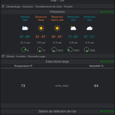
Pluie
0%
Climatologie
- Aéroport
- Tremblements de terre
- Foudre
Prévisions
20:20:23
Samedi
Dimanche
Dimanche
Dimanche
Dimanche
Nuit
Matin
Après midi
Soir
Nuit
63
68°
62
81°
80
83°
72
82°
67
71°
-
-
-
-
-
12.1
3.6
6.3
3.8
4.3
mph
mph
mph
mph
mph
E
S
SSO
OSO
SSE
Détails
- horaires
- Nouvelle page
Extra block large
20:22:19
Température°F
Humidité %
73
64
extra_tmp1
Station de détection de l'air
19:00:00