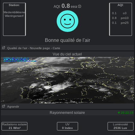
0.8
Station
:
AQI
:
AQI:
eea
Medemblikkerweg
0.1
o3
Wieringerwerf
0.8
pm10
0.1
pm25
Bonne qualité de l'air
Qualité de l'air
- Nouvelle page
- Carte
Vue du ciel actuel
Agrandir
Rayonnement solaire
20:22:19
Radiations solaire
UV
Luminosité
21 W/m²
0 Index
2536 Lux