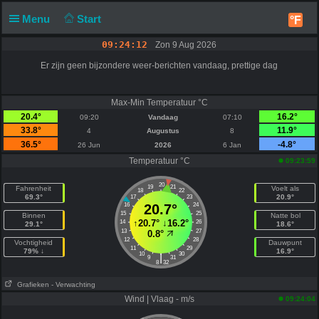
Menu
Start
°F
09:24:12
Zon 9 Aug 2026
Er zijn geen bijzondere weer-berichten vandaag, prettige dag
Max-Min Temperatuur °C
20.4°
16.2°
09:20
Vandaag
07:10
33.8°
11.9°
4
Augustus
8
36.5°
-4.8°
26 Jun
2026
6 Jan
Temperatuur °C
09:23:59
20
19
21
Fahrenheit
Voelt als
18
22
69.3°
20.9°
17
23
16
20.7°
24
15
25
Binnen
Natte bol
↑
20.7°
↓
16.2°
14
26
29.1°
18.6°
13
27
0.8°
12
28
Vochtigheid
Dauwpunt
11
29
79% ↓
16.9°
10
30
|
9
31
8
32
Grafieken
- Verwachting
Wind | Vlaag - m/s
09:24:04