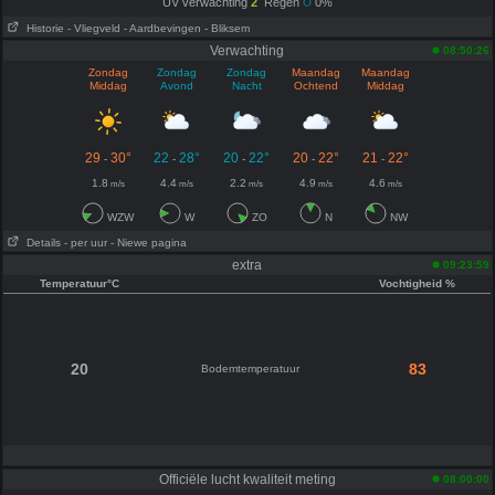
UV verwachting
2
Regen
0%
Historie
- Vliegveld
- Aardbevingen
- Bliksem
Verwachting
08:50:26
Zondag
Zondag
Zondag
Maandag
Maandag
Middag
Avond
Nacht
Ochtend
Middag
29
30°
22
28°
20
22°
20
22°
21
22°
-
-
-
-
-
1.8
4.4
2.2
4.9
4.6
m/s
m/s
m/s
m/s
m/s
WZW
W
ZO
N
NW
Details
- per uur
- Niewe pagina
extra
09:23:59
Temperatuur°C
Vochtigheid %
20
83
Bodemtemperatuur
Officiële lucht kwaliteit meting
08:00:00