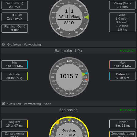
N
Wind (Gem)
Vlaag (Max)
NNW
NNO
2.1 m/s
NW
NO
3.7 m/s
1
1
WNW
ONO
1 Bft
Wind
Wind
Vlaag
W
E
Zeer zwak
1.0 m/s =
3.6 km/h
88°
O
WZW
OZO
2.2 mph
Richting (Gem)
ZW
ZO
1.9 kts
O 88°
ZZW
ZZO
Z
Grafieken
- Verwachting
Barometer - hPa
09:24:04
1000
Min
Max
997
1003
994
1006
1015.5 hPa
1019.6 hPa
991
1009
988
1012
Actuele
985
1015
Dalend ↓
1015.7
29.99 inHg
982
1018
-0.10 hPa
979
1021
976
1024
973
1027
|
970
1030
964
1036
Grafieken
- Verwachting
- Kaart
Zon positie
09:24:05
11
13
Daglicht
Donker
10
14
15 u. 07 m.
09
15
8 u. 52 m.
08
16
Geschat:
07
17
Zonsopkomst
Zonsondergang
11
54
06
18