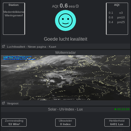
0.6
Station
:
AQI
:
AQI:
eea
Medemblikkerweg
0.1
o3
Wieringerwerf
0.6
pm10
0.4
pm25
Goede lucht kwaliteit
Luchtkwaliteit
- Niewe pagina
- Kaart
Wolkenradar
Vergroot
Solar - UV-Index - Lux
09:23:59
Zonnestraling
Ultraviolet
Herlderheid
53 W/m²
0 Index
6401 Lux