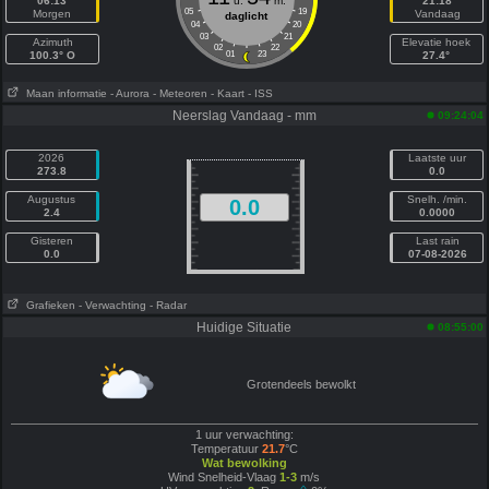
06:13
u.
m.
21:18
05
19
Morgen
Vandaag
daglicht
04
20
03
21
Azimuth
Elevatie hoek
02
22
100.3° O
01
23
27.4°
Maan informatie
- Aurora
- Meteoren
- Kaart
- ISS
Neerslag Vandaag - mm
09:24:04
2026
Laatste uur
273.8
0.0
Augustus
Snelh. /min.
0.0
2.4
0.0000
Gisteren
Last rain
0.0
07-08-2026
Grafieken
- Verwachting
- Radar
Huidige Situatie
08:55:00
Grotendeels bewolkt
1 uur verwachting:
Temperatuur
21.7
°C
Wat bewolking
Wind Snelheid-Vlaag
1-3
m/s