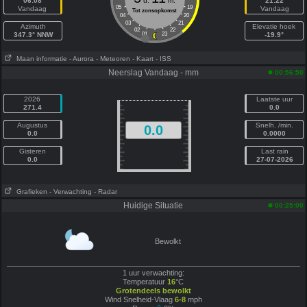
06:08
u.
m.
21:22
05
19
Vandaag
Vandaag
Tot zonsopkomst
04
20
03
21
Azimuth
Elevatie hoek
02
22
347.3° NNW
01
23
-19.9°
Maan informatie
- Aurora
- Meteoren
- Kaart
- ISS
Neerslag Vandaag - mm
00:56:50
2026
Laatste uur
271.4
0.0
Augustus
Snelh. /min.
0.0
0.0
0.0000
Gisteren
Last rain
0.0
27-07-2026
Grafieken
- Verwachting
- Radar
Huidige Situatie
00:25:00
Bewolkt
1 uur verwachting:
Temperatuur
16
°C
Grotendeels bewolkt
Wind Snelheid-Vlaag
6-8
mph