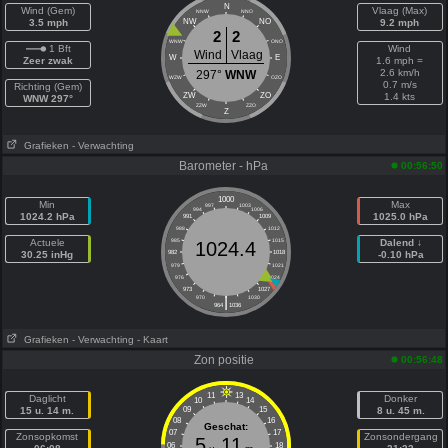
N
Wind (Gem)
Vlaag (Max)
NNW
NNO
3.5 mph
NW
NO
9.2 mph
2
2
WNW
ONO
1 Bft
Wind
Wind
Vlaag
W
E
Zeer zwak
1.6 mph =
2.6 km/h
297°
WNW
WZW
OZO
0.7 m/s
Richting (Gem)
ZW
ZO
1.4 kts
WNW 297°
ZZW
ZZO
Z
Grafieken
- Verwachting
Barometer - hPa
00:56:50
1000
Min
Max
997
1003
994
1006
1024.2 hPa
1025.0 hPa
991
1009
988
1012
Actuele
985
1015
Dalend ↓
1024.4
30.25 inHg
982
1018
-0.10 hPa
979
1021
976
1024
973
1027
|
970
1030
964
1036
Grafieken
- Verwachting
- Kaart
Zon positie
00:56:48
11
13
Daglicht
Donker
10
14
15 u. 14 m.
09
15
8 u. 45 m.
08
16
Geschat:
07
17
Zonsopkomst
Zonsondergang
5
11
06
18