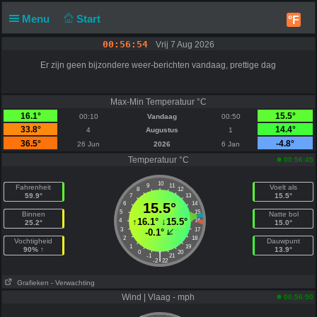
Menu
Start
°F
00:56:54
Vrij 7 Aug 2026
Er zijn geen bijzondere weer-berichten vandaag, prettige dag
Max-Min Temperatuur °C
16.1°
15.5°
00:10
Vandaag
00:50
33.8°
14.4°
4
Augustus
1
36.5°
-4.8°
26 Jun
2026
6 Jan
Temperatuur °C
00:56:45
10
9
11
Fahrenheit
Voelt als
8
12
59.9°
15.5°
7
13
6
15.5°
14
5
15
Binnen
Natte bol
↑
16.1°
↓
15.5°
4
16
25.2°
15.0°
3
17
-0.1°
2
18
Vochtigheid
Dauwpunt
1
19
90% ↑
13.9°
0
20
|
-1
21
-2
22
Grafieken
- Verwachting
Wind | Vlaag - mph
00:56:50