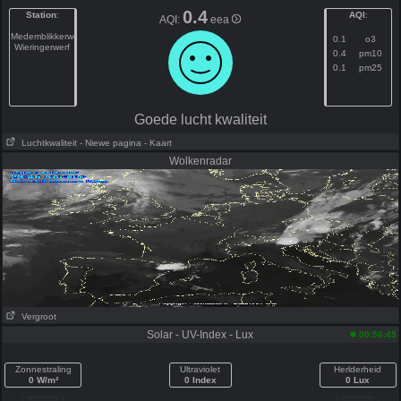
0.4
Station
:
AQI
:
AQI:
eea
Medemblikkerweg
0.1
o3
Wieringerwerf
0.4
pm10
0.1
pm25
Goede lucht kwaliteit
Luchtkwaliteit
- Niewe pagina
- Kaart
Wolkenradar
Vergroot
Solar - UV-Index - Lux
00:56:45
Zonnestraling
Ultraviolet
Herlderheid
0 W/m²
0 Index
0 Lux