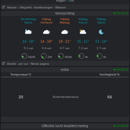
Regen
0%
Historie
- Vliegveld
- Aardbevingen
- Bliksem
Verwachting
00:10:22
Donderdag
Vrijdag
Vrijdag
Vrijdag
Vrijdag
Nacht
Ochtend
Middag
Avond
Nacht
14
16°
14
19°
19
21°
15
21°
13
14°
-
-
-
-
-
5.1
3.4
6.7
7.2
2.7
mph
mph
mph
mph
mph
WZW
ZW
WZW
W
W
Details
- per uur
- Niewe pagina
extra
00:56:45
Temperatuur°C
Vochtigheid %
20
66
Bodemtemperatuur
Officiële lucht kwaliteit meting
23:00:00