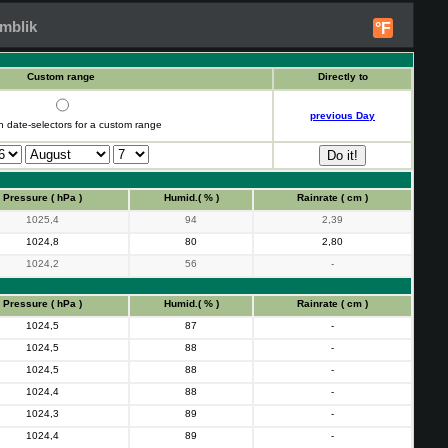
mblik
°F
Custom range
Directly to
previous Day
h date-selectors for a custom range
Pressure ( hPa )
Humid.( % )
Rainrate ( cm )
1025,4
94
2,39
1024,8
80
2,80
1024,2
56
-
Pressure ( hPa )
Humid.( % )
Rainrate ( cm )
1024,5
87
-
1024,5
88
-
1024,5
88
-
1024,4
88
-
1024,3
89
-
1024,4
89
-