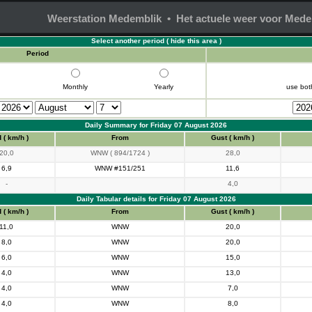
Weerstation Medemblik • Het actuele weer voor Mede
Select another period (
hide this area
)
Period
Monthly
Yearly
use bot
Daily Summary for Friday 07 August 2026
 ( km/h )
From
Gust ( km/h )
20,0
WNW ( 894/1724 )
28,0
6,9
WNW #151/251
11,6
-
4,0
Daily Tabular details for Friday 07 August 2026
 ( km/h )
From
Gust ( km/h )
11,0
WNW
20,0
8,0
WNW
20,0
6,0
WNW
15,0
4,0
WNW
13,0
4,0
WNW
7,0
4,0
WNW
8,0