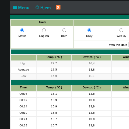
X
Menu
Hjem
Units
Metric
English
Both
Daily
Weekly
With this date
Time
Temp. ( °C )
Dew pt. ( °C )
Wind
High
22,7
16,4
Average
17,5
13,8
Low
15,0
11,3
Time
Temp. ( °C )
Dew pt. ( °C )
Wind
00:04
16,1
13,8
00:09
15,9
13,9
00:14
15,9
13,9
00:19
15,8
13,8
00:24
15,7
13,8
00:29
15,7
13,8