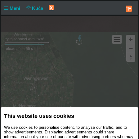
X
Meni
Kuća
°F