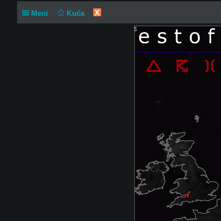
X
Meni
Kuća