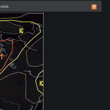
mblik
°F