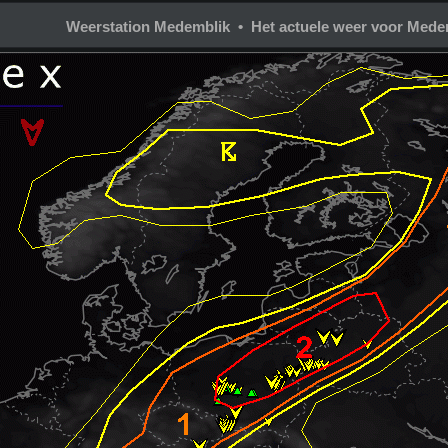
Weerstation Medemblik • Het actuele weer voor Mede