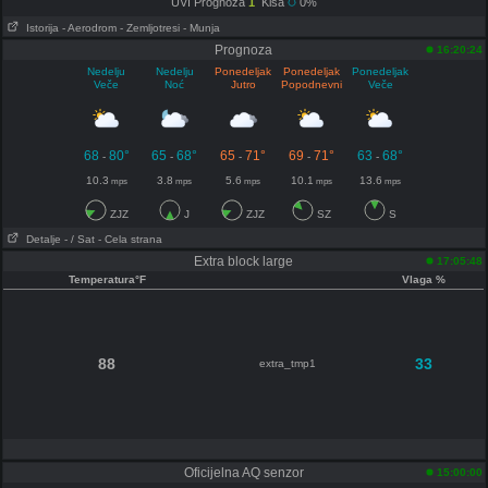
UVI Prognoza
1
Kiša
0%
Istorija
- Aerodrom
- Zemljotresi
- Munja
Prognoza
16:20:24
Nedelju
Nedelju
Ponedeljak
Ponedeljak
Ponedeljak
Veče
Noć
Jutro
Popodnevni
Veče
68
80°
65
68°
65
71°
69
71°
63
68°
-
-
-
-
-
10.3
3.8
5.6
10.1
13.6
mps
mps
mps
mps
mps
ZJZ
J
ZJZ
SZ
S
Detalje
- / Sat
- Cela strana
Extra block large
17:05:48
Temperatura°F
Vlaga %
88
33
extra_tmp1
Oficijelna AQ senzor
15:00:00