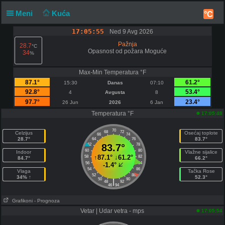
Meni
Kuća
°C
17:05:55
Ned 9 Avg 2026
Pažnja
28.7
°C
Opasnost od požara Moguće
34
%
Max-Min Temperatura °F
87.1°
61.2°
15:30
Danas
07:10
92.8°
53.4°
4
Avgusta
8
97.7°
23.4°
26 Jun
2026
6 Jan
Temperatura °F
17:05:48
70
68
72
Celzijus
Osećaj toplote
66
74
28.7°
83.7°
64
76
62
83.7°
78
60
80
Indoor
Vlažne sijalice
↑
87.1°
↓
61.2°
58
82
84.7°
66.2°
56
84
-1.4°
54
86
Vlaga
Tačka Rose
52
88
34% ↑
52.3°
50
90
|
48
92
46
94
Grafikoni
- Prognoza
Vetar | Udar vetra - mps
17:05:54