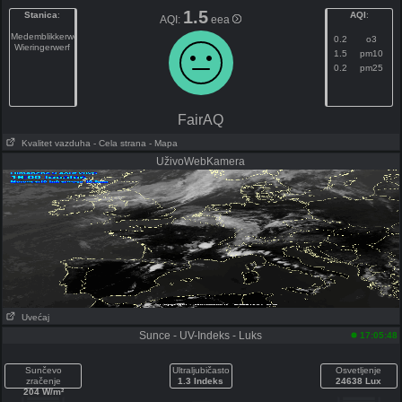
1.5
Stanica
:
AQI
:
AQI:
eea
Medemblikkerweg
0.2
o3
Wieringerwerf
1.5
pm10
0.2
pm25
FairAQ
Kvalitet vazduha
- Cela strana
- Mapa
UživoWebKamera
Uvećaj
Sunce - UV-Indeks - Luks
17:05:48
Sunčevo
Ultraljubičasto
Osvetljenje
zračenje
1.3 Indeks
24638 Lux
204 W/m²