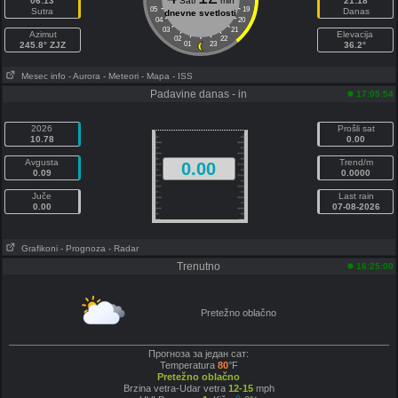
06:13
Sati
min
21:18
05
19
Sutra
Danas
dnevne svetlosti
04
20
03
21
Azimut
Elevacija
02
22
245.8° ZJZ
01
23
36.2°
Mesec info
- Aurora
- Meteori
- Mapa
- ISS
Padavine danas - in
17:05:54
2026
Prošli sat
10.78
0.00
Avgusta
Trend/m
0.00
0.09
0.0000
Juče
Last rain
0.00
07-08-2026
Grafikoni
- Prognoza
- Radar
Trenutno
16:25:00
Pretežno oblačno
Прогноза за један сат:
Temperatura
80
°F
Pretežno oblačno
Brzina vetra-Udar vetra
12-15
mph