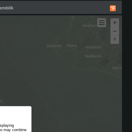
emblik
°F