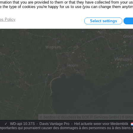
✓
WD-api 10.37S - Davis Vantage Pro - Het actuele weer voor Medemblik
mportantes qui pourraient causer des dommages à des personnes ou à des biens s