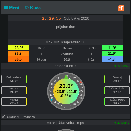
Meni
Kuća
°F
23:29:55
Sub 8 Avg 2026
prijatan dan
Max-Min Temperatura °C
23.9°
11.9°
16:50
Danas
06:30
33.8°
11.9°
4
Avgusta
8
36.5°
-4.8°
26 Jun
2026
6 Jan
Temperatura °C
23:29:43
20
19
21
Fahrenheit
Osećaj
18
22
68.0°
20.1°
17
23
16
20.0°
24
15
25
Indoor
Vlažne sijalice
↑
23.9°
↓
11.9°
14
26
26.1°
17.6°
13
27
-0.2°
12
28
Vlaga
Tačka Rose
11
29
79% ↑
16.2°
10
30
|
9
31
8
32
Grafikoni
- Prognoza
Vetar | Udar vetra - mps
23:29:48