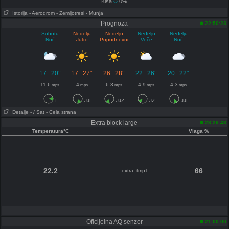
Kiša
0%
Istorija
- Aerodrom
- Zemljotresi
- Munja
Prognoza
22:50:23
Subotu
Nedelju
Nedelju
Nedelju
Nedelju
Noć
Jutro
Popodnevni
Veče
Noć
17
20°
17
27°
26
28°
22
26°
20
22°
-
-
-
-
-
11.6
4
6.3
4.9
4.3
mps
mps
mps
mps
mps
I
JJI
JJZ
JZ
JJI
Detalje
- / Sat
- Cela strana
Extra block large
23:29:43
Temperatura°C
Vlaga %
22.2
66
extra_tmp1
Oficijelna AQ senzor
21:00:00