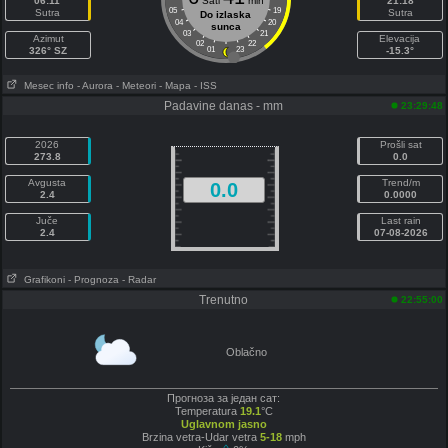
06:11
Sati
min
21:18
05
19
Sutra
Sutra
Do izlaska
04
20
sunca
03
21
Azimut
Elevacija
02
22
326° SZ
01
23
-15.3°
Mesec info
- Aurora
- Meteori
- Mapa
- ISS
Padavine danas - mm
23:29:48
2026
Prošli sat
273.8
0.0
Avgusta
Trend/m
0.0
2.4
0.0000
Juče
Last rain
2.4
07-08-2026
Grafikoni
- Prognoza
- Radar
Trenutno
22:55:00
Oblačno
Прогноза за један сат:
Temperatura
19.1
°C
Uglavnom jasno
Brzina vetra-Udar vetra
5-18
mph