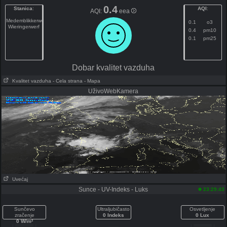
0.4
Stanica
:
AQI
:
AQI:
eea
Medemblikkerweg
0.1
o3
Wieringerwerf
0.4
pm10
0.1
pm25
Dobar kvalitet vazduha
Kvalitet vazduha
- Cela strana
- Mapa
UživoWebKamera
Uvećaj
Sunce - UV-Indeks - Luks
23:29:43
Sunčevo
Ultraljubičasto
Osvetljenje
zračenje
0 Indeks
0 Lux
0 W/m²