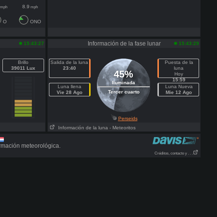
8.9
mph
mph
O
ONO
Información de la fase lunar
15:43:27
15:43:29
Brillo
Salida de la luna
Puesta de la
39011 Lux
23:40
luna
45%
Hoy
15:59
Iluminada
Luna llena
Luna Nueva
Tercer cuarto
Vie 28 Ago
Mie 12 Ago
Perseids
Información de la luna
- Meteoritos
rmación meteorológica.
Créditos, contacto y . . .