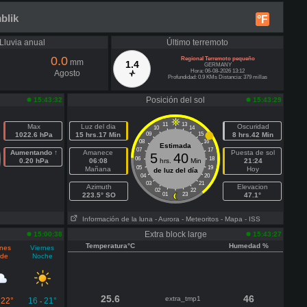
blik
°F
Lluvia anual
Último terremoto
0.0
Regional Terremoto pequeño
mm
1.4
GERMANY
Hora: 06-08-2026 13:12
Agosto
Profundidad: 0.9 KMs Distancia: 379 millas
Posición del sol
15:43:32
15:43:29
11
13
Max
Luz del dia
Oscuridad
10
14
1022.6 hPa
15 hrs.17 Min
09
15
8 hrs.42 Min
08
16
Estimada
07
17
Aumentando ↑
Amanece
Puesta de sol
5
40
06
18
0.20 hPa
06:08
hrs.
Min
21:24
05
19
Mañana
Hoy
de luz del día
04
20
03
21
Azimuth
Elevacion
02
22
223.5° SO
01
23
47.1°
Información de la luna
- Aurora
- Meteoritos
- Mapa
- ISS
Extra block large
15:00:38
15:43:27
Temperatura°C
Humedad %
rnes
Viernes
rde
Noche
25.6
46
extra_tmp1
22°
16
21°
-
-