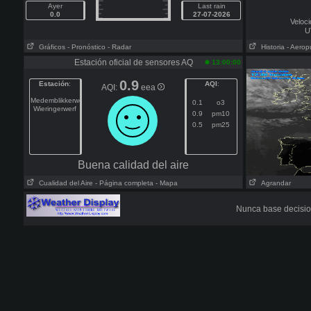
Ayer
Last rain
0.0
27-07-2026
Veloci
U
Gráficos
- Pronóstico
- Radar
Historia
- Aerop
Estación oficial de sensores AQ
13:00:00
0.9
Estación
:
AQI
:
AQI:
eea
Medemblikkerweg
0.1
o3
Wieringerwerf
0.9
pm10
0.5
pm25
Buena calidad del aire
Cualidad del Aire
- Página completa
- Mapa
Agrandar
Nunca base decisio