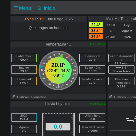
Menú
Inicio
15:43:36
Max-MinTemperat
Jue 6 Ago 2026
22.4°
14:50
Hoy
Que tengas un buen día
33.8°
4
Agosto
36.5°
26 Jun
2026
Temperatura °C
15:43:27
20
19
21
Fahrenheit
Sensación
Viento (Promedio
18
22
69.4°
20.4°
)
17
23
16
20.8°
24
17.3 mph
15
25
Interior
Bulbo húm.
3 Bft
↑
22.4°
↓
14.8°
14
26
29.0°
15.9°
Suave brisa
13
27
-0.9°
12
28
Humedad
Punto de rocío
Direccion
11
29
57% ↑
12.0°
(Promedio )
10
30
|
9
31
O 276°
8
32
Gráficos
- Pronóstico
Gráficos
- Pron
Lluvia hoy - mm
15:43:32
2026
Ultima hora
271.4
0.0
0.0
Agosto
Tasa de lluvia/m
0.0
0.0000