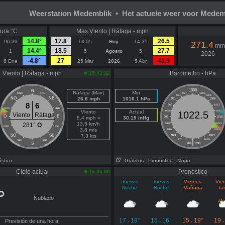
Weerstation Medemblik • Het actuele weer voor Medem
ura °C
Max Viento | Ráfaga - mph
14.8°
17.8
26.5
06:30
13:05
Hoy
14:35
271.4
mm
14.4°
18.5
27.7
1
5
Agosto
5
2026
-4.8°
27
41.9
6 Ene
25 Mar
2026
5 Abr
Viento | Ráfaga - mph
Baromettro - hPa
15:43:32
1000
N
Ráfaga (Max)
Min
NNO
NNE
997
1003
994
1006
NO
NE
26.6 mph
1016.1 hPa
991
1009
8
6
988
1012
ONO
ENE
Viento
Actual
985
1015
1022.5
Viento
Ráfaga
O
E
8.4 mph =
30.19 inHg
982
1018
13.5 km/h
281°
O
979
1021
OSO
ESE
3.8 m/s
976
1024
SO
SE
7.3 kts
973
1027
|
970
1030
SSO
SSE
S
964
1036
óstico
Gráficos
- Pronóstico
- Mapa
Cielo actual
Pronóstico
15:25:00
Jueves
Jueves
Viernes
Vie
Noche
Noche
Mañana
Ta
Nublado
17
19°
15
16°
15
19°
19
Previsión de una hora:
-
-
-