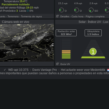
Temperatura
19.4
°C
15.2
4.9
2.9
6.3
mph
mph
mph
Parcialmente nublado
dad del viento-Ráfaga
19-23
mph
VI Pronóstico
3
Lluvia
0%
O
O
SO
uerto
- Terremoto
- Tormenta de rayos
Detalles
- Cada hora
- Página completa
Cámara web en vivo
Solar - Índice UV - Lux
Radiación solar
Ultravioleta
323 W/m²
1.5 Índice
1
Guía UV
✓
WD-api 10.37S - Davis Vantage Pro - Het actuele weer voor Medemblik
nes importantes que puedan causar daños a personas o propiedades en esta info