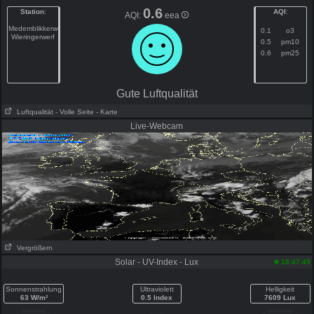
0.6
Station
:
AQI
:
AQI:
eea
Medemblikkerweg
0.1
o3
Wieringerwerf
0.5
pm10
0.6
pm25
Gute Luftqualität
Luftqualität
- Volle Seite
- Karte
Live-Webcam
Vergrößern
Solar - UV-Index - Lux
18:47:49
Sonnenstrahlung
Ultraviolett
Helligkeit
63 W/m²
0.5 Index
7609 Lux