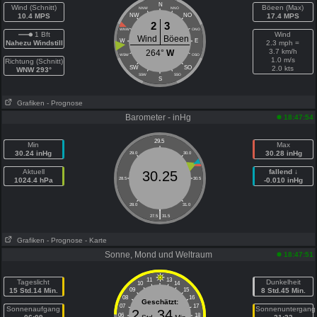
N
Wind (Schnitt)
Böeen (Max)
NNW
NNO
10.4 MPS
NW
NO
17.4 MPS
2
3
WNW
ONO
1 Bft
Wind
Wind
Böeen
W
E
Nahezu Windstill
2.3 mph =
3.7 km/h
264°
W
WSW
OSO
1.0 m/s
Richtung (Schnitt)
SW
SO
2.0 kts
WNW 293°
SSW
SSO
S
Grafiken
- Prognose
Barometer - inHg
18:47:54
29.5
Min
Max
30.24 inHg
30.28 inHg
29.0
30.0
Aktuell
fallend ↓
30.25
1024.4 hPa
28.5
30.5
-0.010 inHg
28.0
31.0
|
27.5
31.5
Grafiken
- Prognose
- Karte
Sonne, Mond und Weltraum
18:47:51
11
13
Tageslicht
Dunkelheit
10
14
15 Std.14 Min.
09
15
8 Std.45 Min.
08
16
Geschätzt:
07
17
Sonnenaufgang
Sonnenuntergang
2
34
06
18