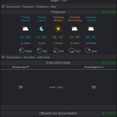
Regen
0%
Geschichte
- Flughafen
- Erdbeben
- Blitz
Prognose
18:30:34
Freitag
Freitag
Samstag
Samstag
Samstag
Abend
Nacht
Morgen
Nachmittag
Abend
59
69°
54
58°
55
72°
73
75°
69
74°
-
-
-
-
-
9.2
2
2.9
6.7
10.3
MPS
MPS
MPS
MPS
MPS
WNW
NW
SW
SSO
ONO
Einzelheiten
- Stündlich
- Volle Seite
Extra block large
18:47:49
Temperatur°F
Feuchtigkeit %
70
57
extra_tmp1
Offizielle AQ-Sensorstation
17:00:00