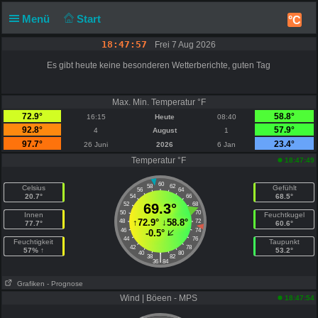
Menü
Start
°C
18:47:57
Frei 7 Aug 2026
Es gibt heute keine besonderen Wetterberichte, guten Tag
Max. Min. Temperatur °F
72.9°
58.8°
16:15
Heute
08:40
92.8°
57.9°
4
August
1
97.7°
23.4°
26 Juni
2026
6 Jan
Temperatur °F
18:47:49
60
58
62
Celsius
Gefühlt
56
64
20.7°
68.5°
54
66
52
69.3°
68
50
70
Innen
Feuchtkugel
↑
72.9°
↓
58.8°
48
72
77.7°
60.6°
46
74
-0.5°
44
76
Feuchtigkeit
Taupunkt
42
78
57% ↑
53.2°
40
80
|
38
82
36
84
Grafiken
- Prognose
Wind | Böeen - MPS
18:47:54