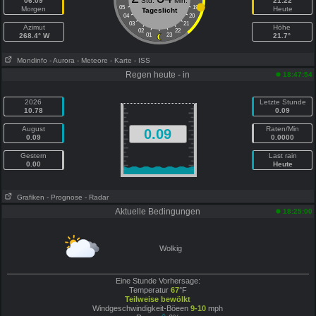
06:09
Std.
Min.
21:22
05
19
Morgen
Heute
Tageslicht
04
20
03
21
Azimut
Höhe
02
22
268.4° W
01
23
21.7°
Mondinfo
- Aurora
- Meteore
- Karte
- ISS
Regen heute - in
18:47:54
2026
Letzte Stunde
10.78
0.09
August
Raten/Min
0.09
0.09
0.0000
Gestern
Last rain
0.00
Heute
Grafiken
- Prognose
- Radar
Aktuelle Bedingungen
18:25:00
Wolkig
Eine Stunde Vorhersage:
Temperatur
67
°F
Teilweise bewölkt
Windgeschwindigkeit-Böeen
9-10
mph