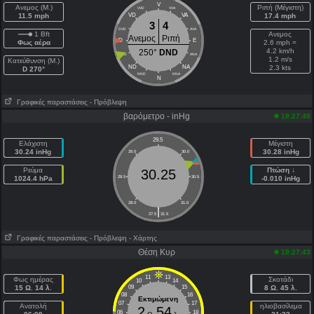
V
Ανεμος (Μ.)
Ριπή (Μέγιστη)
VVD
VVA
11.5 mph
VD
VA
17.4 mph
3
4
DVD
AVA
1 Bft
Ανεμος
Ανεμος
Ριπή
D
E
Φως αέρα
2.6 mph =
4.2 km/h
250°
DND
DND
ANA
1.2 m/s
Κατεύθυνση (Μ.)
ND
NA
2.3 kts
D 270°
NND
NNA
N
Γραφικές παραστάσεις
- Πρόβλεψη
βαρόμετρο - inHg
18:27:48
29.5
Ελάχιστη
Μέγιστη
30.24 inHg
30.28 inHg
29.0
30.0
Ρεύμα
Πτώση ↓
30.25
1024.4 hPa
28.5
30.5
-0.010 inHg
28.0
31.0
|
27.5
31.5
Γραφικές παραστάσεις
- Πρόβλεψη
- Χάρτης
Θέση Κυρ
18:27:43
11
13
Φως ημέρας
Σκοτάδι
10
14
15 Ω. 14 λ.
09
15
8 Ω. 45 λ.
08
16
Εκτιμώμενη
07
17
Ανατολή
ηλιοβασίλεμα
2
54
06
18