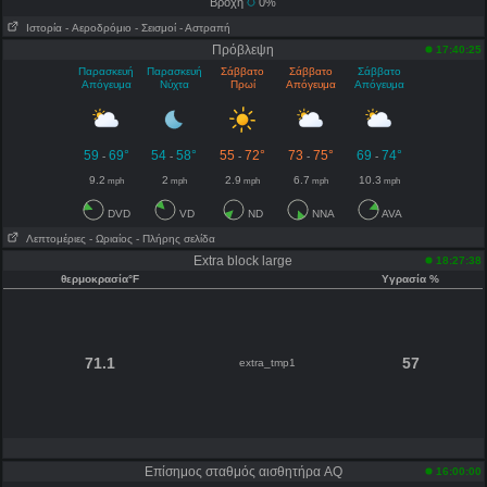
Βροχή
0%
Ιστορία
- Aεροδρόμιο
- Σεισμοί
- Αστραπή
Πρόβλεψη
17:40:25
Παρασκευή
Παρασκευή
Σάββατο
Σάββατο
Σάββατο
Απόγευμα
Νύχτα
Πρωί
Απόγευμα
Απόγευμα
59
69°
54
58°
55
72°
73
75°
69
74°
-
-
-
-
-
9.2
2
2.9
6.7
10.3
mph
mph
mph
mph
mph
DVD
VD
ND
NNA
AVA
Λεπτομέριες
- Ωριαίος
- Πλήρης σελίδα
Extra block large
18:27:38
θερμοκρασία°F
Υγρασία %
71.1
57
extra_tmp1
Επίσημος σταθμός αισθητήρα AQ
16:00:00