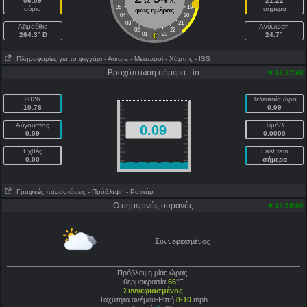
06:09
Ω.
λ.
21:22
05
19
αύριο
σήμερα
φως ημέρας
04
20
03
21
Aζιμούθιο
Ανύψωση
02
22
264.3° D
01
23
24.7°
Πληροφορίες για το φεγγάρι
- Αυrora
- Μετεωροί
- Χάρτης
- ISS
Βροχόπτωση σήμερα - in
18:27:48
2026
Τελευταία ώρα
10.78
0.09
Αύγουστος
Τιμή/λ
0.09
0.09
0.0000
Εχθές
Last rain
0.00
σήμερα
Γραφικές παραστάσεις
- Πρόβλεψη
- Ραντάρ
Ο σημερινός ουρανός
17:55:00
Συννεφιασμένος
Πρόβλεψη μίας ώρας:
θερμοκρασία
66
°F
Συννεφιασμένος
Ταχύτητα ανέμου-Ριπή
8-10
mph