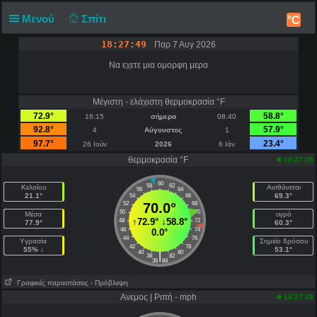
Μενού
Σπίτι
°C
18:27:49
Παρ 7 Αυγ 2026
Να εχετε μια ομορφη μερα
Μέγιστη - ελάχιστη θερμοκρασία °F
72.9°
58.8°
16:15
σήμερα
08:40
92.8°
57.9°
4
Αύγουστος
1
97.7°
23.4°
26 Ιούν
2026
6 Ιάν
θερμοκρασία °F
18:27:38
60
58
62
Κελσίου
Αισθάνεται
56
64
21.1°
69.3°
54
66
52
70.0°
68
50
70
Μέσα
υγρό
↑
72.9°
↓
58.8°
48
72
77.9°
60.3°
46
74
0.0°
44
76
Υγρασία
Σημείο δρόσου
42
78
55% ↓
53.1°
40
80
|
38
82
36
84
Γραφικές παραστάσεις
- Πρόβλεψη
Ανεμος | Ριπή - mph
18:27:48