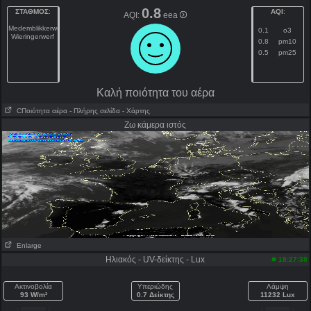
0.8
ΣΤΑΘΜΟΣ
:
AQI
:
AQI:
eea
Medemblikkerweg
0.1
o3
Wieringerwerf
0.8
pm10
0.5
pm25
Kαλή ποιότητα του αέρα
CΠοιότητα αέρα
- Πλήρης σελίδα
- Χάρτης
Ζω κάμερα ιστός
Enlarge
Ηλιακός - UV-δείκτης - Lux
18:27:38
Ακτινοβολία
Υπεριώδης
Λάμψη
93 W/m²
0.7 Δείκτης
11232 Lux