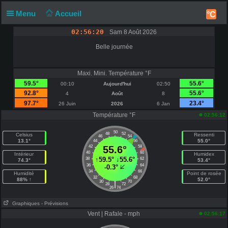
Menu
Accueil
°C
02:56:20
Sam 8 Août 2026
Belle journée
Maxi. Mini. Température °F
59.5°
55.6°
00:10
Aujourd'hui
02:50
92.8°
55.6°
4
Août
8
97.7°
23.4°
26 Juin
2026
6 Jan
Température °F
02:56:12
50
48
52
Celsius
Ressenti
46
54
13.1°
55.0°
44
56
42
55.6°
58
40
60
Intérieur
Humidex
↑
59.5°
↓
55.6°
38
62
74.3°
53.4°
36
64
-0.3°
34
66
Humidité
Point de rosée
32
68
88% ↑
52.0°
30
70
|
28
72
26
74
Graphiques
- Prévisions
Vent | Rafale - mph
02:56:17