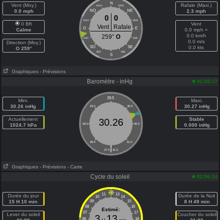
N
Vent (Moy.)
Rafale (Maxi.)
NNO
NNE
0.0 mph
NO
NE
2.3 mph
0
0
ONO
ENE
0 Bft
Vent
Vent
Rafale
O
E
Calme
0.0 mph =
0.0 km/h
259°
O
OSO
ESE
0.0 m/s
Direction (Moy.)
SO
SE
0.0 kts
O 259°
SSO
SSE
S
Graphiques
- Prévisions
Baromètre - inHg
02:56:17
29.5
Mini.
Maxi.
30.26 inHg
30.27 inHg
29.0
30.0
Actuellement
Stable
30.26
1024.7 hPa
28.5
30.5
0.000 inHg
28.0
31.0
|
27.5
31.5
Graphiques
- Prévisions
- Carte
Cycle du soleil
02:56:14
11
13
Durée du jour
Durée de la Nuit
10
14
15 H 10 min
09
15
8 H 49 min
08
16
Estimé:
07
17
Lever du soleil
Coucher du soleil
3
13
06
18