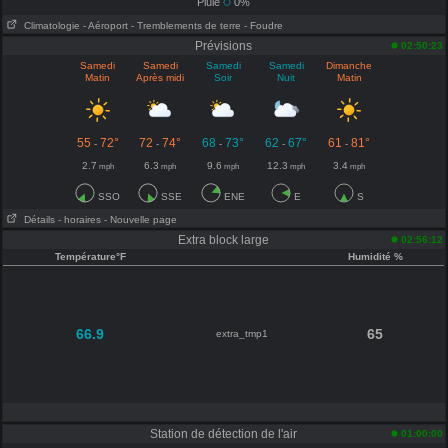
Pluie
0%
Climatologie
- Aéroport
- Tremblements de terre
- Foudre
Prévisions
02:50:23
Samedi
Samedi
Samedi
Samedi
Dimanche
Matin
Après midi
Soir
Nuit
Matin
55
72°
72
74°
68
73°
62
67°
61
81°
-
-
-
-
-
2.7
6.3
9.6
12.3
3.4
mph
mph
mph
mph
mph
SSO
SSE
ENE
E
S
Détails
- horaires
- Nouvelle page
Extra block large
02:56:12
Température°F
Humidité %
66.9
65
extra_tmp1
Station de détection de l'air
01:00:00