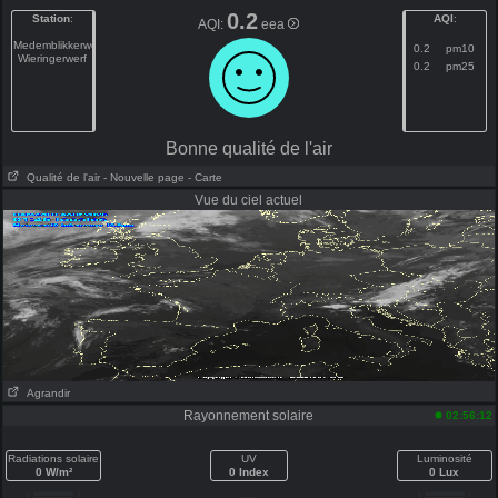
0.2
Station
:
AQI
:
AQI:
eea
Medemblikkerweg
0.2
pm10
Wieringerwerf
0.2
pm25
Bonne qualité de l'air
Qualité de l'air
- Nouvelle page
- Carte
Vue du ciel actuel
Agrandir
Rayonnement solaire
02:56:12
Radiations solaire
UV
Luminosité
0 W/m²
0 Index
0 Lux