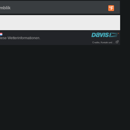
mblik
°F
iese Wetterinformationen.
Credits, Kontakt und . . .