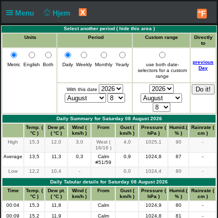
X
Menu
Hjem
°F
Select another period (
hide this area
)
Units
Period
Custom range
Directly
to
previous
Metric
English
Both
Daily
Weekly
Monthly
Yearly
use both date-
Day
selectors for a custom
range
With this date
Daily Summary for Saturday 08 August 2026
Time
Temp. (
Dew pt.
Wind (
From
Gust (
Pressure (
Humid.(
Rainrate (
°C )
( °C )
km/h )
km/h )
hPa )
% )
cm )
High
15,3
12,0
3,0
West (
4,0
1025,1
90
-
16/16 )
Average
13,5
11,3
0,3
Calm
0,9
1024,8
87
-
#51/59
Low
12,2
10,4
-
0,0
1024,4
80
-
Daily Tabular details for Saturday 08 August 2026
Time
Temp. (
Dew pt.
Wind (
From
Gust (
Pressure (
Humid.(
Rainrate (
°C )
( °C )
km/h )
km/h )
hPa )
% )
cm )
00:04
15,3
11,8
Calm
1024,9
80
-
00:09
15,2
11,9
Calm
1024,8
81
-