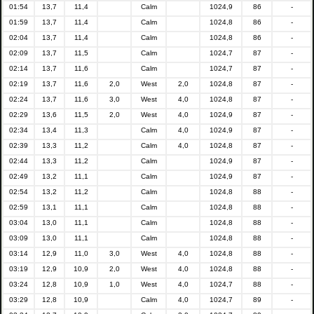
01:54
13,7
11,4
Calm
1024,9
86
-
01:59
13,7
11,4
Calm
1024,8
86
-
02:04
13,7
11,4
Calm
1024,8
86
-
02:09
13,7
11,5
Calm
1024,7
87
-
02:14
13,7
11,6
Calm
1024,7
87
-
02:19
13,7
11,6
2,0
West
2,0
1024,8
87
-
02:24
13,7
11,6
3,0
West
4,0
1024,8
87
-
02:29
13,6
11,5
2,0
West
4,0
1024,9
87
-
02:34
13,4
11,3
Calm
4,0
1024,9
87
-
02:39
13,3
11,2
Calm
4,0
1024,8
87
-
02:44
13,3
11,2
Calm
1024,9
87
-
02:49
13,2
11,1
Calm
1024,9
87
-
02:54
13,2
11,2
Calm
1024,8
88
-
02:59
13,1
11,1
Calm
1024,8
88
-
03:04
13,0
11,1
Calm
1024,8
88
-
03:09
13,0
11,1
Calm
1024,8
88
-
03:14
12,9
11,0
3,0
West
4,0
1024,8
88
-
03:19
12,9
10,9
2,0
West
4,0
1024,8
88
-
03:24
12,8
10,9
1,0
West
4,0
1024,7
88
-
03:29
12,8
10,9
Calm
4,0
1024,7
89
-