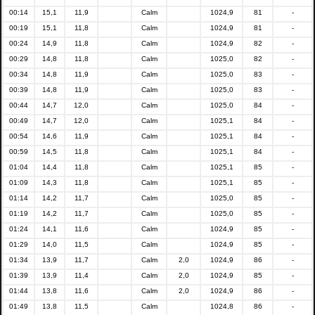
00:14
15,1
11,9
Calm
1024,9
81
-
00:19
15,1
11,8
Calm
1024,9
81
-
00:24
14,9
11,8
Calm
1024,9
82
-
00:29
14,8
11,8
Calm
1025,0
82
-
00:34
14,8
11,9
Calm
1025,0
83
-
00:39
14,8
11,9
Calm
1025,0
83
-
00:44
14,7
12,0
Calm
1025,0
84
-
00:49
14,7
12,0
Calm
1025,1
84
-
00:54
14,6
11,9
Calm
1025,1
84
-
00:59
14,5
11,8
Calm
1025,1
84
-
01:04
14,4
11,8
Calm
1025,1
85
-
01:09
14,3
11,8
Calm
1025,1
85
-
01:14
14,2
11,7
Calm
1025,0
85
-
01:19
14,2
11,7
Calm
1025,0
85
-
01:24
14,1
11,6
Calm
1024,9
85
-
01:29
14,0
11,5
Calm
1024,9
85
-
01:34
13,9
11,7
Calm
2,0
1024,9
86
-
01:39
13,9
11,4
Calm
2,0
1024,9
85
-
01:44
13,8
11,6
Calm
2,0
1024,9
86
-
01:49
13,8
11,5
Calm
1024,8
86
-