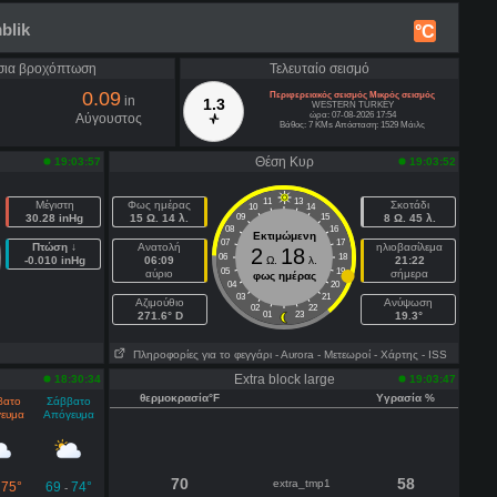
blik
°C
σια βροχόπτωση
Τελευταίο σεισμό
0.09
Περιφερειακός σεισμός Μικρός σεισμός
in
1.3
WESTERN TURKEY
ώρα: 07-08-2026 17:54
Αύγουστος
Βάθος: 7 KMs Απόσταση: 1529 Μάιλς
Θέση Κυρ
19:03:57
19:03:52
11
13
Μέγιστη
Φως ημέρας
Σκοτάδι
10
14
30.28 inHg
15 Ω. 14 λ.
09
15
8 Ω. 45 λ.
08
16
Εκτιμώμενη
07
17
Πτώση ↓
Ανατολή
ηλιοβασίλεμα
2
18
06
18
-0.010 inHg
06:09
Ω.
λ.
21:22
05
19
αύριο
σήμερα
φως ημέρας
04
20
03
21
Aζιμούθιο
Ανύψωση
02
22
271.6° D
01
23
19.3°
Πληροφορίες για το φεγγάρι
- Αυrora
- Μετεωροί
- Χάρτης
- ISS
Extra block large
18:30:34
19:03:47
θερμοκρασία°F
Υγρασία %
βατο
Σάββατο
ευμα
Απόγευμα
70
58
extra_tmp1
75°
69
74°
-
-