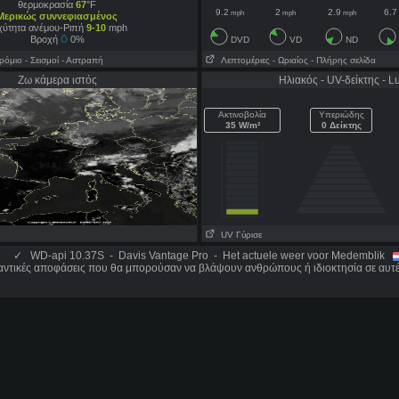
θερμοκρασία
67
°F
9.2
2
2.9
6.7
mph
mph
mph
Μερικώς συννεφιασμένος
χύτητα ανέμου-Ριπή
9-10
mph
Βροχή
0%
DVD
VD
ND
ρόμιο
- Σεισμοί
- Αστραπή
Λεπτομέριες
- Ωριαίος
- Πλήρης σελίδα
Ζω κάμερα ιστός
Ηλιακός - UV-δείκτης - L
Ακτινοβολία
Υπεριώδης
35 W/m²
0 Δείκτης
UV Γύρισε
✓
WD-api 10.37S - Davis Vantage Pro - Het actuele weer voor Medemblik
αντικές αποφάσεις που θα μπορούσαν να βλάψουν ανθρώπους ή ιδιοκτησία σε αυτέ