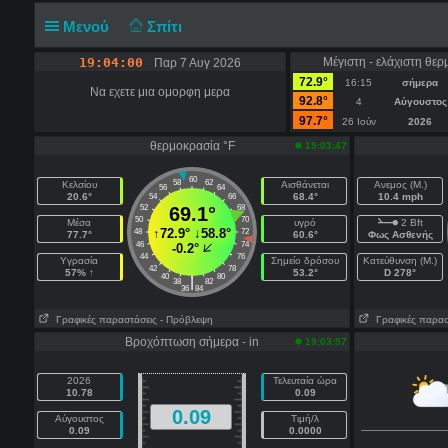
Μενού
Σπίτι
19:04:00
Μέγιστη - ελάχιστη θερ
Παρ 7 Αυγ 2026
72.9°
16:15
σήμερα
Να εχετε μια ομορφη μερα
92.8°
4
Αύγουστος
97.7°
26 Ιούν
2026
θερμοκρασία °F
19:03:47
60
58
62
Κελσίου
Αισθάνεται
Ανεμος (Μ.)
56
64
20.6°
68.4°
10.4 mph
54
66
52
69.1°
68
50
70
Μέσα
υγρό
2 Bft
↑
72.9°
↓
58.8°
48
72
77.7°
60.6°
Φως Ασθενής
46
74
-0.2°
44
76
Υγρασία
Σημείο δρόσου
Κατεύθυνση (Μ.)
42
78
57% ↑
53.2°
D 278°
40
80
|
38
82
36
84
Γραφικές παραστάσεις
- Πρόβλεψη
Γραφικές παρασ
Βροχόπτωση σήμερα - in
19:03:57
2026
Τελευταία ώρα
10.78
0.09
0.09
Αύγουστος
Τιμή/λ
0.09
0.0000