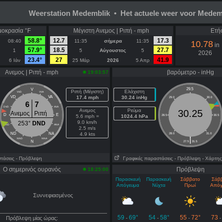
Weerstation Medemblik • Het actuele weer voor Medem
μοκρασία °F
Μέγιστη Ανεμος | Ριπή - mph
Ετή
58.8°
12.7
17.3
08:40
11:35
σήμερα
11:35
10.78
in
57.9°
18.5
27.7
1
5
Αύγουστος
5
2026
23.4°
27
41.9
6 Ιάν
25 Μάρ
2026
5 Απρ
Ανεμος | Ριπή - mph
βαρόμετρο - inHg
19:03:57
29.5
V
Ριπή (Μέγιστη)
Ελάχιστη
VVD
VVA
VD
VA
17.4 mph
30.24 inHg
29.0
30.0
6
7
DVD
AVA
Ανεμος
Ρεύμα
30.25
Ανεμος
Ριπή
D
E
5.6 mph =
1024.4 hPa
28.5
30.5
9.0 km/h
253°
DND
DND
ANA
2.5 m/s
ND
NA
4.9 kts
28.0
31.0
|
NND
NNA
N
27.5
31.5
τάσεις
- Πρόβλεψη
Γραφικές παραστάσεις
- Πρόβλεψη
- Χάρτης
Ο σημερινός ουρανός
Πρόβλεψη
18:25:00
Παρασκευή
Παρασκευή
Σάββατο
Σάβ
Απόγευμα
Νύχτα
Πρωί
Απόγ
Συννεφιασμένος
59
69°
54
58°
55
72°
73
Πρόβλεψη μίας ώρας:
-
-
-