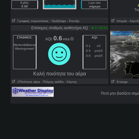
Εχθές
Last rain
0.00
σήμερα
Τα
Γραφικές παραστάσεις
- Πρόβλεψη
- Ραντάρ
Ιστορία
- Aεροδ
Επίσημος σταθμός αισθητήρα AQ
17:00:00
0.6
ΣΤΑΘΜΟΣ
:
AQI
:
AQI:
eea
Medemblikkerweg
0.1
o3
Wieringerwerf
0.5
pm10
0.6
pm25
Kαλή ποιότητα του αέρα
CΠοιότητα αέρα
- Πλήρης σελίδα
- Χάρτης
Enlarge
Ποτέ μην βασίζετε σημ