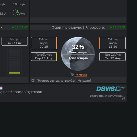
10.3
mph
mph
NNA
AVA
ux
Φάση της σελήνης Πληροφορίες
19:03:47
19:03:52
Λάμψη
Σελήνη
Σελήνη
4227 Lux
αύριο
αύριο
32%
00:15
18:46
Φωτεινότητα
Πανσέληνος
Νέα Σελήνη
Τρίτο τέταρτο
Παρ 28 Αυγ
Τετ 12 Αυγ
Perseids
Πληροφορίες για το φεγγάρι
- Μετεωροί
ς τις πληροφορίες καιρού.
Συντελεστές, επικοινωνία και . . .