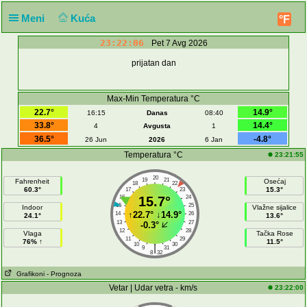
Meni
Kuća
°F
23:22:06
Pet 7 Avg 2026
prijatan dan
Max-Min Temperatura °C
22.7°
14.9°
16:15
Danas
08:40
33.8°
14.4°
4
Avgusta
1
36.5°
-4.8°
26 Jun
2026
6 Jan
Temperatura °C
23:21:55
20
19
21
Fahrenheit
Osećaj
18
22
60.3°
15.3°
17
23
16
15.7°
24
15
25
Indoor
Vlažne sijalice
↑
22.7°
↓
14.9°
14
26
24.1°
13.6°
13
27
-0.3°
12
28
Vlaga
Tačka Rose
11
29
76% ↑
11.5°
10
30
|
9
31
8
32
Grafikoni
- Prognoza
Vetar | Udar vetra - km/s
23:22:00