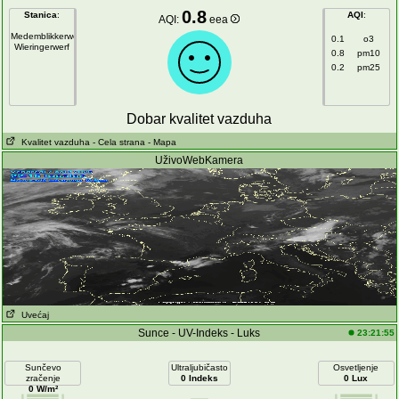
0.8
Stanica
:
AQI
:
AQI:
eea
Medemblikkerweg
0.1
o3
Wieringerwerf
0.8
pm10
0.2
pm25
Dobar kvalitet vazduha
Kvalitet vazduha
- Cela strana
- Mapa
UživoWebKamera
Uvećaj
Sunce - UV-Indeks - Luks
23:21:55
Sunčevo
Ultraljubičasto
Osvetljenje
zračenje
0 Indeks
0 Lux
0 W/m²