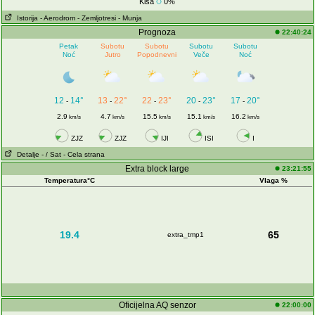
Kiša
0%
Istorija
- Aerodrom
- Zemljotresi
- Munja
Prognoza
22:40:24
Petak
Subotu
Subotu
Subotu
Subotu
Noć
Jutro
Popodnevni
Veče
Noć
12
14°
13
22°
22
23°
20
23°
17
20°
-
-
-
-
-
2.9
4.7
15.5
15.1
16.2
km/s
km/s
km/s
km/s
km/s
ZJZ
ZJZ
IJI
ISI
I
Detalje
- / Sat
- Cela strana
Extra block large
23:21:55
Temperatura°C
Vlaga %
19.4
65
extra_tmp1
Oficijelna AQ senzor
22:00:00