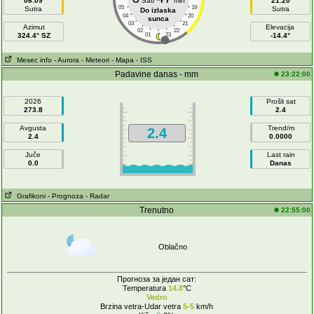
06:09
Sati
min
21:20
05
19
Sutra
Sutra
Do izlaska
04
20
sunca
03
21
Azimut
Elevacija
02
22
324.4° SZ
01
23
-14.4°
Mesec info
- Aurora
- Meteori
- Mapa
- ISS
Padavine danas - mm
23:22:00
2026
Prošli sat
273.8
2.4
Avgusta
Trend/m
2.4
2.4
0.0000
Juče
Last rain
0.0
Danas
Grafikoni
- Prognoza
- Radar
Trenutno
22:55:00
Oblačno
Прогноза за један сат:
Temperatura
14.8
°C
Vedro
Brzina vetra-Udar vetra
5-5
km/h