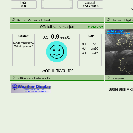
I går
Last rain
0.0
27-07-2026
V
Grafer
- Værvarsel
- Radar
Historie
- Flypla
Offisiell sensostasjon
06:00:00
0.9
Stasjon
:
AQI
:
AQI:
eea
Medemblikkerweg
0.1
o3
Wieringerwerf
0.4
pm10
0.9
pm25
God luftkvalitet
Luftkvalitet
- Helside
- Kart
Forstørre
Baser aldri vi