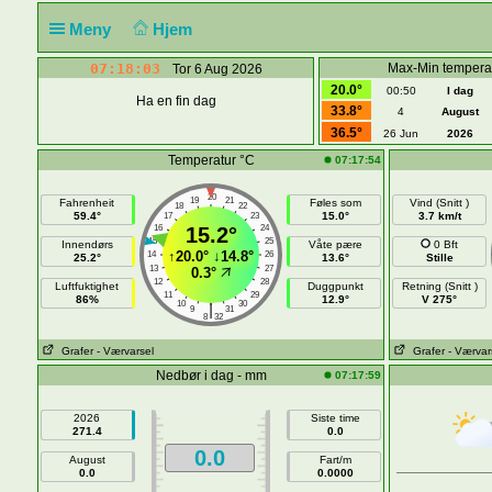
Meny
Hjem
07:18:03
Max-Min tempera
Tor 6 Aug 2026
20.0°
00:50
I dag
Ha en fin dag
33.8°
4
August
36.5°
26 Jun
2026
Temperatur °C
07:17:54
20
19
21
Fahrenheit
Føles som
Vind (Snitt )
18
22
59.4°
15.0°
3.7 km/t
17
23
16
15.2°
24
15
25
Innendørs
Våte pære
0 Bft
↑
20.0°
↓
14.8°
14
26
25.2°
13.6°
Stille
13
27
0.3°
12
28
Luftfuktighet
Duggpunkt
Retning (Snitt )
11
29
86%
12.9°
V 275°
10
30
|
9
31
8
32
Grafer
- Værvarsel
Grafer
- Værvar
Nedbør i dag - mm
07:17:59
2026
Siste time
271.4
0.0
0.0
August
Fart/m
0.0
0.0000