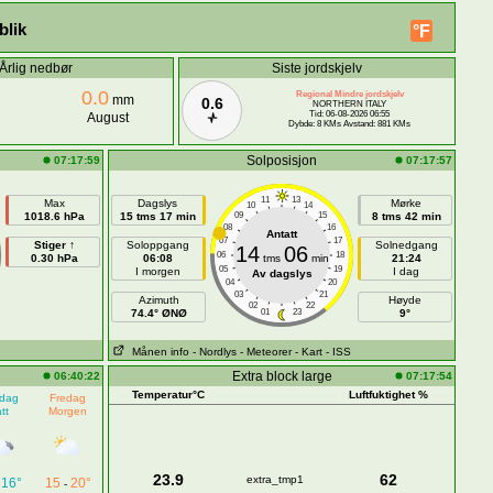
blik
°F
Årlig nedbør
Siste jordskjelv
0.0
Regional Mindre jordskjelv
mm
0.6
NORTHERN ITALY
Tid: 06-08-2026 06:55
August
Dybde: 8 KMs Avstand: 881 KMs
Solposisjon
07:17:59
07:17:57
11
13
Max
Dagslys
Mørke
10
14
1018.6 hPa
15 tms 17 min
09
15
8 tms 42 min
08
16
Antatt
07
17
Stiger ↑
Soloppgang
Solnedgang
14
06
06
18
0.30 hPa
06:08
tms
min
21:24
05
19
I morgen
I dag
Av dagslys
04
20
03
21
Azimuth
Høyde
02
22
74.4° ØNØ
01
23
9°
Månen info
- Nordlys
- Meteorer
- Kart
- ISS
Extra block large
06:40:22
07:17:54
Temperatur°C
Luftfuktighet %
sdag
Fredag
tt
Morgen
23.9
62
extra_tmp1
16°
15
20°
-
-