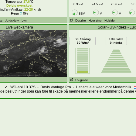
Temperatur
17.6
°C
8.3
24.5
25.6
5.8
km/t
km/t
km/t
Delvis overskyet
indfart-Vindkast
22-28
km/h
Regn
0%
SSV
V
V
ss
- Jordskjelv
- Lyn
Detaljer
- Hver time
- Helside
Live webkamera
Solar - UV-indeks - Lux
Sol Stråling
Ultrafiolett
30 W/m²
0 Indeks
UV-guide
✓
WD-api 10.37S - Davis Vantage Pro - Het actuele weer voor Medemblik
ktige beslutninger som kan føre til skade på mennesker eller eiendommer på denne