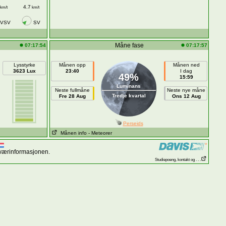
4.7
km/t
km/t
VSV
SV
Måne fase
07:17:54
07:17:57
Lysstyrke
Månen opp
Månen ned
3623 Lux
23:40
I dag
49%
15:59
Luminans
Neste fullmåne
Neste nye måne
Tredje kvartal
Fre 28 Aug
Ons 12 Aug
Perseids
Månen info
- Meteorer
 værinformasjonen.
Studiepoeng, kontakt og . . .