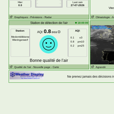
Hier
Last rain
0.0
27-07-2026
Vite
Graphiques
- Prévisions
- Radar
Climatologie
- 
Station de détection de l'air
18:00:00
0.8
Station
:
AQI
:
AQI:
eea
Medemblikkerweg
0.1
o3
Wieringerwerf
0.8
pm10
0.2
pm25
Bonne qualité de l'air
Qualité de l'air
- Nouvelle page
- Carte
Agrandir
Ne prenez jamais des décisions i