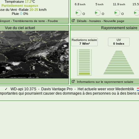
Température
17.2
°C
6.8
5
11.9
15.5
km/h
km/h
km/h
Partiellement nuageux
sse du Vent -Rafale
20-25
km/h
Pluie
0%
O
O
O
Aéroport
- Tremblements de terre
- Foudre
Détails
- horaires
- Nouvelle page
Vue du ciel actuel
Rayonnement solaire
Radiations solaire
UV
7 W/m²
0 Index
Informations sur le rayonnement solaire
✓
WD-api 10.37S - Davis Vantage Pro - Het actuele weer voor Medemblik
mportantes qui pourraient causer des dommages à des personnes ou à des biens s