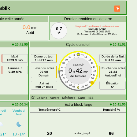
mblik
°F
uie cette année
Dernier tremblement de terre
0.0
Régional Tremblement de terre mineur
mm
0.7
SWITZERLAND
Temps: 06-08-2026 17:43
Août
Profondeur: 4 KMs Distance: 763 KMs
Cycle du soleil
20:41:55
20:41:51
11
13
Maxi.
Durée du jour
Durée de la Nuit
10
14
1023.3 hPa
15 H 17 min
09
15
8 H 42 min
08
16
Estimé:
07
17
Hausse ↑
Lever du soleil
Coucher du soleil
0
42
06
18
0.40 hPa
06:08
H
min
21:24
05
19
Demain
Aujourd'hui
de lumière
04
20
03
21
Azimut
Élévation
02
22
290.7° ONO
01
23
5°
La lune
- Aurore
- Météores
- Carte
- ISS
Extra block large
20:00:34
20:41:50
Température°C
Humidité %
redi
Vendredi
ir
Nuit
20
66
extra_tmp1
21°
13
14°
-
-