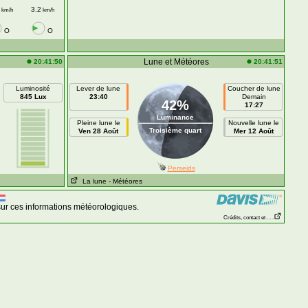
3.2
km/h
km/h
O
O
Lune et Météores
20:41:50
20:41:51
Luminosité
Lever de lune
Coucher de lune
845 Lux
23:40
Demain
42%
17:27
Luminance
Pleine lune le
Nouvelle lune le
Troisième quart
Ven 28 Août
Mer 12 Août
Perseids
La lune
- Météores
ur ces informations météorologiques.
Crédits, contact et . . .