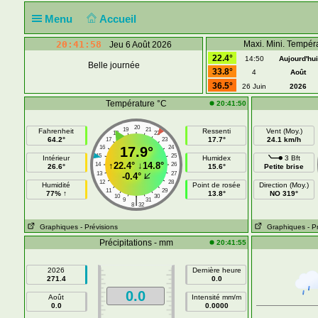
Menu
Accueil
20:41:58
Maxi. Mini. Tempér
Jeu 6 Août 2026
22.4°
14:50
Aujourd'hui
Belle journée
33.8°
4
Août
36.5°
26 Juin
2026
Température °C
20:41:50
20
19
21
Fahrenheit
Ressenti
Vent (Moy.)
18
22
64.2°
17.7°
24.1 km/h
17
23
16
17.9°
24
15
25
Intérieur
Humidex
3 Bft
↑
22.4°
↓
14.8°
14
26
26.6°
15.6°
Petite brise
13
27
-0.4°
12
28
Humidité
Point de rosée
Direction (Moy.)
11
29
77% ↑
13.8°
NO 319°
10
30
|
9
31
8
32
Graphiques
- Prévisions
Graphiques
- P
Précipitations - mm
20:41:55
2026
Dernière heure
271.4
0.0
0.0
Août
Intensité mm/m
0.0
0.0000