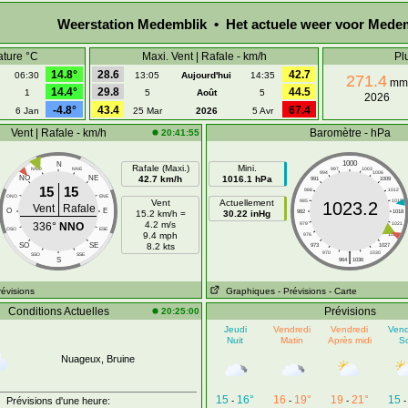
Weerstation Medemblik • Het actuele weer voor Mede
ature °C
Maxi. Vent | Rafale - km/h
Pl
14.8°
28.6
42.7
06:30
13:05
Aujourd'hui
14:35
271.4
mm
14.4°
29.8
44.5
1
5
Août
5
2026
-4.8°
43.4
67.4
6 Jan
25 Mar
2026
5 Avr
Vent | Rafale - km/h
Baromètre - hPa
20:41:55
1000
N
Rafale (Maxi.)
Mini.
NNO
NNE
997
1003
994
1006
NO
NE
42.7 km/h
1016.1 hPa
991
1009
15
15
988
1012
ONO
ENE
Vent
Actuellement
985
1015
1023.2
Vent
Rafale
O
E
15.2 km/h =
30.22 inHg
982
1018
4.2 m/s
336°
NNO
979
1021
OSO
ESE
9.4 mph
976
1024
SO
SE
8.2 kts
973
1027
|
970
1030
SSO
SSE
S
964
1036
révisions
Graphiques
- Prévisions
- Carte
Conditions Actuelles
Prévisions
20:25:00
Jeudi
Vendredi
Vendredi
Vend
Nuit
Matin
Après midi
So
Nuageux, Bruine
15
16°
16
19°
19
21°
15
Prévisions d'une heure:
-
-
-