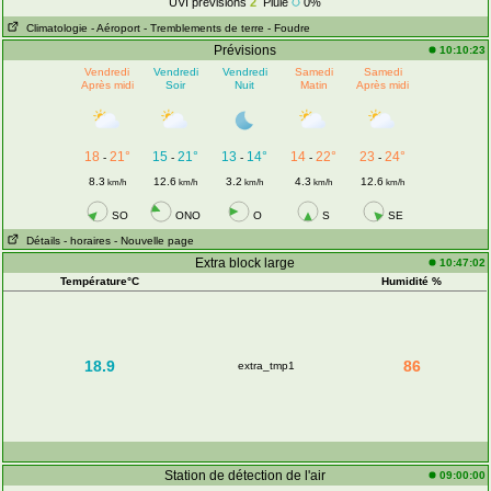
UVI prévisions
2
Pluie
0%
Climatologie
- Aéroport
- Tremblements de terre
- Foudre
Prévisions
10:10:23
Vendredi
Vendredi
Vendredi
Samedi
Samedi
Après midi
Soir
Nuit
Matin
Après midi
18
21°
15
21°
13
14°
14
22°
23
24°
-
-
-
-
-
8.3
12.6
3.2
4.3
12.6
km/h
km/h
km/h
km/h
km/h
SO
ONO
O
S
SE
Détails
- horaires
- Nouvelle page
Extra block large
10:47:02
Température°C
Humidité %
18.9
86
extra_tmp1
Station de détection de l'air
09:00:00