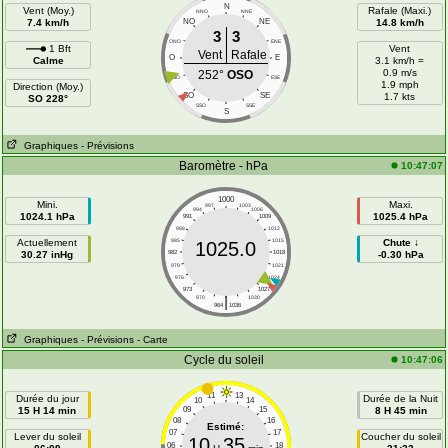
N
Vent (Moy.)
Rafale (Maxi.)
NNO
NNE
7.4 km/h
NO
NE
14.8 km/h
3
3
ONO
ENE
1 Bft
Vent
Vent
Rafale
O
E
Calme
3.1 km/h =
0.9 m/s
252°
OSO
OSO
ESE
1.9 mph
Direction (Moy.)
SO
SE
1.7 kts
SO 228°
SSO
SSE
S
Graphiques
- Prévisions
Baromètre - hPa
10:47:07
1000
Mini.
Maxi.
997
1003
994
1006
1024.1 hPa
1025.4 hPa
991
1009
988
1012
Actuellement
985
1015
Chute ↓
1025.0
30.27 inHg
982
1018
-0.30 hPa
979
1021
976
1024
973
1027
|
970
1030
964
1036
Graphiques
- Prévisions
- Carte
Cycle du soleil
10:47:06
11
13
Durée du jour
Durée de la Nuit
10
14
15 H 14 min
09
15
8 H 45 min
08
16
Estimé:
07
17
Lever du soleil
Coucher du soleil
10
35
06
18