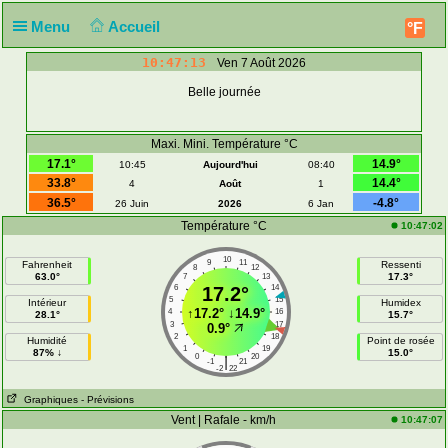
Menu
Accueil
°F
10:47:13
Ven 7 Août 2026
Belle journée
Maxi. Mini. Température °C
17.1°
14.9°
10:45
Aujourd'hui
08:40
33.8°
14.4°
4
Août
1
36.5°
-4.8°
26 Juin
2026
6 Jan
Température °C
10:47:02
10
9
11
Fahrenheit
Ressenti
8
12
63.0°
17.3°
7
13
6
17.2°
14
5
15
Intérieur
Humidex
↑
17.2°
↓
14.9°
4
16
28.1°
15.7°
3
17
0.9°
2
18
Humidité
Point de rosée
1
19
87% ↓
15.0°
0
20
|
-1
21
-2
22
Graphiques
- Prévisions
Vent | Rafale - km/h
10:47:07