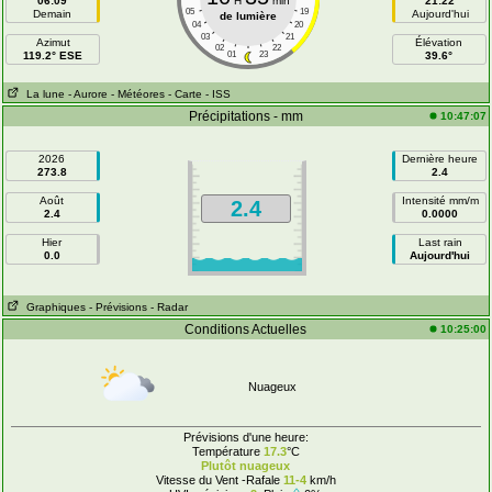
06:09
H
min
21:22
05
19
Demain
Aujourd'hui
de lumière
04
20
03
21
Azimut
Élévation
02
22
119.2° ESE
01
23
39.6°
La lune
- Aurore
- Météores
- Carte
- ISS
Précipitations - mm
10:47:07
2026
Dernière heure
273.8
2.4
Août
Intensité mm/m
2.4
2.4
0.0000
Hier
Last rain
0.0
Aujourd'hui
Graphiques
- Prévisions
- Radar
Conditions Actuelles
10:25:00
Nuageux
Prévisions d'une heure:
Température
17.3
°C
Plutôt nuageux
Vitesse du Vent -Rafale
11-4
km/h