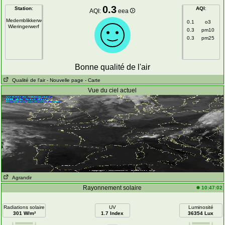
0.3
Station
:
AQI
:
AQI:
eea
Medemblikkerweg
0.1
o3
Wieringerwerf
0.3
pm10
0.3
pm25
Bonne qualité de l'air
Qualité de l'air
- Nouvelle page
- Carte
Vue du ciel actuel
Agrandir
Rayonnement solaire
10:47:02
Radiations solaire
UV
Luminosité
301 W/m²
1.7 Index
36354 Lux