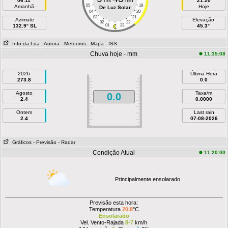
06:11
hrs
min
21:20
05
19
Amanhã
Hoje
De Luz Solar
04
20
03
21
Azimute
Elevação
02
22
132.9° SL
01
23
45.3°
Info da Lua
- Aurora
- Meteoros
- Mapa
- ISS
Chuva hoje - mm
11:35:08
2026
Última Hora
273.8
0.0
Agosto
Taxa/m
0.0
2.4
0.0000
Ontem
Last rain
2.4
07-08-2026
Gráficos
- Previsão
- Radar
Condição Atual
11:20:00
Principalmente ensolarado
Previsão esta hora:
Temperatura
20.8
°C
Ensolarado
Vel. Vento-Rajada
8-7
km/h