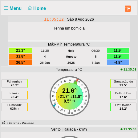
Menu
Home
°F
11:35:12
Sáb 8 Ago 2026
Tenha um bom dia
Máx-Mín Temperatura °C
21.3°
11.9°
11:25
Hoje
06:30
33.8°
11.9°
4
Agosto
8
36.5°
-4.8°
26 Jun
2026
6 Jan
Temperatura °C
11:35:03
20
19
21
Fahrenheit
Sensação de
18
22
70.9°
21.5°
17
23
16
21.6°
24
15
25
Interior
Bolbo Húm.
↑
21.7°
↓
11.9°
14
26
28.4°
17.5°
13
27
0.5°
12
28
Humidade
Ptº Orvalho
11
29
63% ↑
14.2°
10
30
|
9
31
8
32
Gráficos
- Previsão
Vento | Rajada - km/h
11:35:08