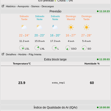
IUV previsão
5
Chuva
0%
Histórico
- Aeroporto
- Sismos
- Descargas
Previsão
11:10:23
Sábado
Sábado
Sábado
Domingo
Domingo
Tarde
Noite
Noite
Manhã
Tarde
22
24°
20
23°
16
20°
16
27°
27
28°
-
-
-
-
-
11.2
15.8
17.3
4
5.4
km/h
km/h
km/h
km/h
km/h
LSL
LNL
L
SSO
SO
Detalhes
- Horário
- Pág Inteira
Extra block large
11:35:03
Temperatura°C
Humidade %
23.9
60
extra_tmp1
Índice de Qualidade do Ar (IQAr)
10:00:00