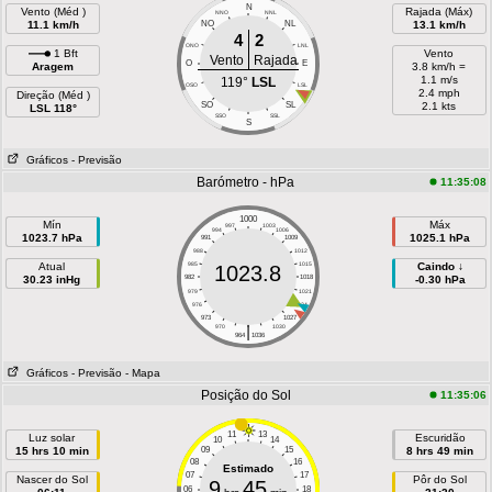
N
Vento (Méd )
Rajada (Máx)
NNO
NNL
11.1 km/h
NO
NL
13.1 km/h
4
2
ONO
LNL
1 Bft
Vento
Vento
Rajada
O
E
Aragem
3.8 km/h =
1.1 m/s
119°
LSL
OSO
LSL
2.4 mph
Direção (Méd )
SO
SL
2.1 kts
LSL 118°
SSO
SSL
S
Gráficos
- Previsão
Barómetro - hPa
11:35:08
1000
Mín
Máx
997
1003
994
1006
1023.7 hPa
1025.1 hPa
991
1009
988
1012
Atual
985
1015
Caindo ↓
1023.8
30.23 inHg
982
1018
-0.30 hPa
979
1021
976
1024
973
1027
|
970
1030
964
1036
Gráficos
- Previsão
- Mapa
Posição do Sol
11:35:06
11
13
Luz solar
Escuridão
10
14
15 hrs 10 min
09
15
8 hrs 49 min
08
16
Estimado
07
17
Nascer do Sol
Pôr do Sol
9
45
06
18