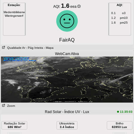
1.6
Estação
:
AQI
:
AQI:
eea
Medemblikkerweg
0.1
o3
Wieringerwerf
1.2
pm10
1.6
pm25
FairAQ
Qualidade Ar
- Pág Inteira
- Mapa
WebCam Ativa
Zoom
Rad Solar - Índice UV - Lux
11:35:03
Radiação Solar
Ultravioleta
Brilho
686 W/m²
3.4 Índice
82853 Lux