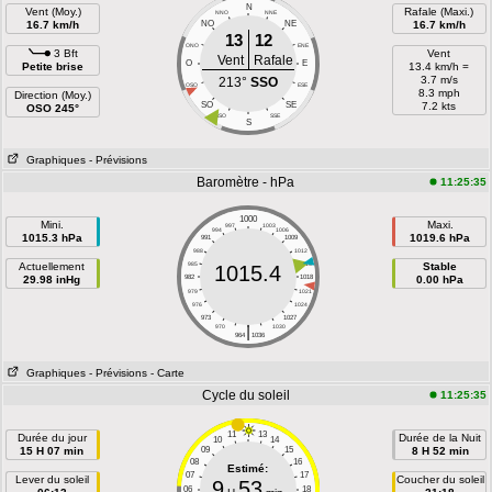
N
Vent (Moy.)
Rafale (Maxi.)
NNO
NNE
16.7 km/h
NO
NE
16.7 km/h
13
12
ONO
ENE
3 Bft
Vent
Vent
Rafale
O
E
Petite brise
13.4 km/h =
3.7 m/s
213°
SSO
OSO
ESE
8.3 mph
Direction (Moy.)
SO
SE
7.2 kts
OSO 245°
SSO
SSE
S
Graphiques
- Prévisions
Baromètre - hPa
11:25:35
1000
Mini.
Maxi.
997
1003
994
1006
1015.3 hPa
1019.6 hPa
991
1009
988
1012
Actuellement
985
1015
Stable
1015.4
29.98 inHg
982
1018
0.00 hPa
979
1021
976
1024
973
1027
|
970
1030
964
1036
Graphiques
- Prévisions
- Carte
Cycle du soleil
11:25:35
11
13
Durée du jour
Durée de la Nuit
10
14
15 H 07 min
09
15
8 H 52 min
08
16
Estimé:
07
17
Lever du soleil
Coucher du soleil
9
53
06
18