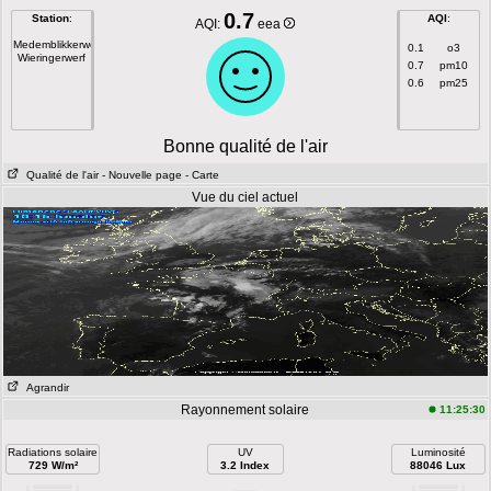
0.7
Station
:
AQI
:
AQI:
eea
Medemblikkerweg
0.1
o3
Wieringerwerf
0.7
pm10
0.6
pm25
Bonne qualité de l'air
Qualité de l'air
- Nouvelle page
- Carte
Vue du ciel actuel
Agrandir
Rayonnement solaire
11:25:30
Radiations solaire
UV
Luminosité
729 W/m²
3.2 Index
88046 Lux