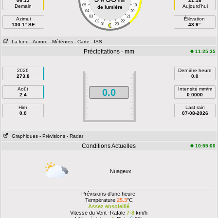
06:13
H
min
21:18
05
19
Demain
Aujourd'hui
de lumière
04
20
03
21
Azimut
Élévation
02
22
130.1° SE
01
23
43.9°
La lune
- Aurore
- Météores
- Carte
- ISS
Précipitations - mm
11:25:35
2026
Dernière heure
273.8
0.0
Août
Intensité mm/m
0.0
2.4
0.0000
Hier
Last rain
0.0
07-08-2026
Graphiques
- Prévisions
- Radar
Conditions Actuelles
10:55:00
Nuageux
Prévisions d'une heure:
Température
25.3
°C
Assez ensoleillé
Vitesse du Vent -Rafale
7-8
km/h