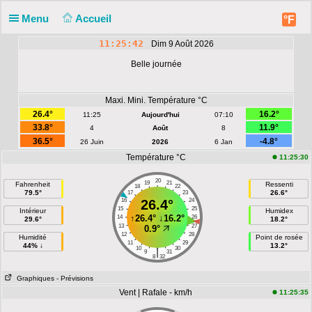
Menu
Accueil
°F
11:25:42
Dim 9 Août 2026
Belle journée
Maxi. Mini. Température °C
26.4°
16.2°
11:25
Aujourd'hui
07:10
33.8°
11.9°
4
Août
8
36.5°
-4.8°
26 Juin
2026
6 Jan
Température °C
11:25:30
20
19
21
Fahrenheit
Ressenti
18
22
79.5°
26.6°
17
23
16
26.4°
24
15
25
Intérieur
Humidex
↑
26.4°
↓
16.2°
14
26
29.6°
18.2°
13
27
0.9°
12
28
Humidité
Point de rosée
11
29
44% ↓
13.2°
10
30
|
9
31
8
32
Graphiques
- Prévisions
Vent | Rafale - km/h
11:25:35