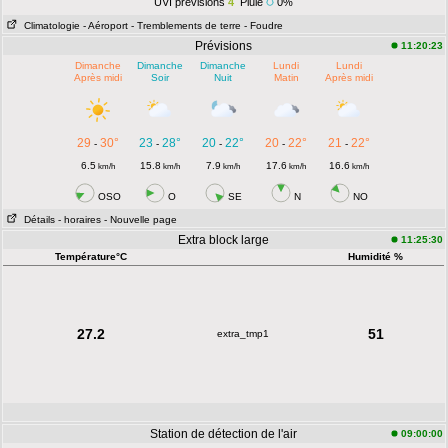
UVI prévisions
4
Pluie
0%
Climatologie
- Aéroport
- Tremblements de terre
- Foudre
Prévisions
11:20:23
Dimanche
Dimanche
Dimanche
Lundi
Lundi
Après midi
Soir
Nuit
Matin
Après midi
29
30°
23
28°
20
22°
20
22°
21
22°
-
-
-
-
-
6.5
15.8
7.9
17.6
16.6
km/h
km/h
km/h
km/h
km/h
OSO
O
SE
N
NO
Détails
- horaires
- Nouvelle page
Extra block large
11:25:30
Température°C
Humidité %
27.2
51
extra_tmp1
Station de détection de l'air
09:00:00