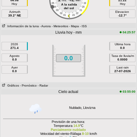
06:08
hrs.
Min
21:22
05
19
Hoy
Hoy
A la salida
04
20
del sol
03
21
Azimuth
Elevacion
02
22
39.2° NE
01
23
-12.7°
Información de la luna
- Aurora
- Meteoritos
- Mapa
- ISS
Lluvia hoy - mm
04:25:57
2026
Ultima hora
271.4
0.0
Agosto
Tasa de lluvia/m
0.0
0.0
0.0000
Ayer
Last rain
0.0
27-07-2026
Gráficos
- Pronóstico
- Radar
Cielo actual
03:55:00
Nublado, Llovizna
Previsión de una hora:
Temperatura
14.9
°C
Parcialmente nublado
Velocidad del viento-Ráfaga
8-10
km/h