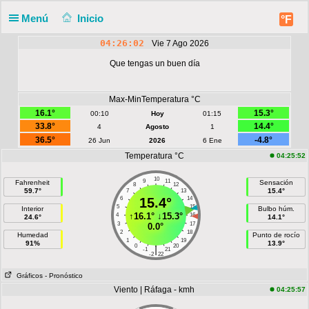
Menú
Inicio
°F
04:26:02
Vie 7 Ago 2026
Que tengas un buen día
Max-MinTemperatura °C
16.1°
15.3°
00:10
Hoy
01:15
33.8°
14.4°
4
Agosto
1
36.5°
-4.8°
26 Jun
2026
6 Ene
Temperatura °C
04:25:52
10
9
11
Fahrenheit
Sensación
8
12
59.7°
15.4°
7
13
6
15.4°
14
5
15
Interior
Bulbo húm.
↑
16.1°
↓
15.3°
4
16
24.6°
14.1°
3
17
0.0°
2
18
Humedad
Punto de rocío
1
19
91%
13.9°
0
20
|
-1
21
-2
22
Gráficos
- Pronóstico
Viento | Ráfaga - kmh
04:25:57