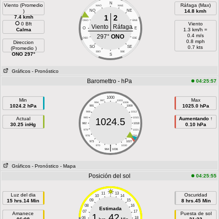
N
Viento (Promedio
Ráfaga (Max)
NNO
NNE
)
NO
NE
14.8 kmh
1
2
7.4 kmh
ONO
ENE
0 Bft
Viento
Viento
Ráfaga
O
E
Calma
1.3 km/h =
0.4 m/s
297°
ONO
OSO
ESE
0.8 mph
Direccion
SO
SE
0.7 kts
(Promedio )
SSO
SSE
ONO 297°
S
Gráficos
- Pronóstico
Baromettro - hPa
04:25:57
1000
Min
Max
997
1003
994
1006
1024.2 hPa
1025.0 hPa
991
1009
988
1012
Actual
985
1015
Aumentando ↑
1024.5
30.25 inHg
982
1018
0.10 hPa
979
1021
976
1024
973
1027
|
970
1030
964
1036
Gráficos
- Pronóstico
- Mapa
Posición del sol
04:25:55
11
13
Luz del dia
Oscuridad
10
14
15 hrs.14 Min
09
15
8 hrs.45 Min
08
16
Estimada
07
17
Amanece
Puesta de sol
1
42
06
18