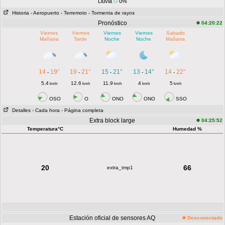
Lluvia
0%
Historia
- Aeropuerto
- Terremoto
- Tormenta de rayos
Pronóstico
04:20:22
Viernes
Viernes
Viernes
Viernes
Sabado
Mañana
Tarde
Noche
Noche
Mañana
14
19°
19
21°
15
21°
13
14°
14
22°
-
-
-
-
-
5.4
12.6
11.9
4
5
kmh
kmh
kmh
kmh
kmh
OSO
O
ONO
ONO
SSO
Detalles
- Cada hora
- Página completa
Extra block large
04:25:52
Temperatura°C
Humedad %
20
66
extra_tmp1
Estación oficial de sensores AQ
Desconectado