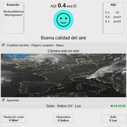
0.4
Estación
:
AQI
:
AQI:
eea
Medemblikkerweg
0.1
o3
Wieringerwerf
0.4
pm10
0.1
pm25
Buena calidad del aire
Cualidad del Aire
- Página completa
- Mapa
Cámara web en vivo
Agrandar
Solar - Índice UV - Lux
04:25:52
Radiación solar
Ultravioleta
Brillo
0 W/m²
0 Índice
0 Lux