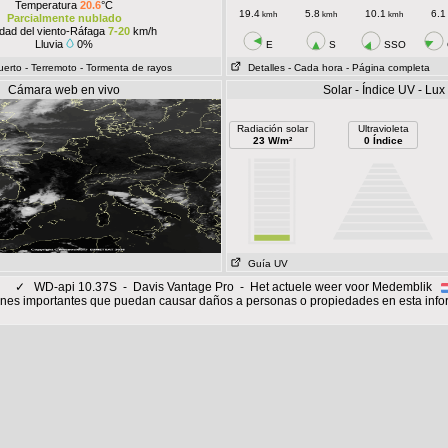
Temperatura
20.6
°C
19.4
5.8
10.1
6.1
kmh
kmh
kmh
Parcialmente nublado
idad del viento-Ráfaga
7-20
km/h
Lluvia
0%
E
S
SSO
uerto
- Terremoto
- Tormenta de rayos
Detalles
- Cada hora
- Página completa
Cámara web en vivo
Solar - Índice UV - Lux
Radiación solar
Ultravioleta
23 W/m²
0 Índice
Guía UV
✓
WD-api 10.37S - Davis Vantage Pro - Het actuele weer voor Medemblik
nes importantes que puedan causar daños a personas o propiedades en esta info