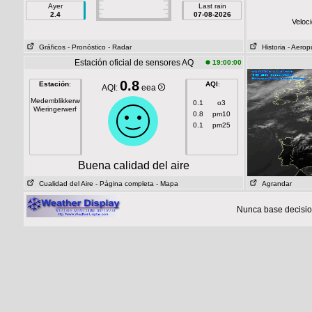
Ayer
Last rain
2.4
07-08-2026
Veloc
Gráficos
- Pronóstico
- Radar
Historia
- Aerop
Estación oficial de sensores AQ
19:00:00
0.8
Estación
:
AQI
:
AQI:
eea
Medemblikkerweg
0.1
o3
Wieringerwerf
0.8
pm10
0.1
pm25
Buena calidad del aire
Cualidad del Aire
- Página completa
- Mapa
Agrandar
Nunca base decisio