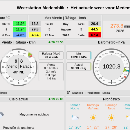
Weerstation Medemblik • Het actuele weer voor Medem
ura °C
Max Viento | Ráfaga - kmh
11.9°
13.8
20.4
06:30
14:40
Hoy
14:40
273.8
mm
11.9°
29.8
44.5
8
5
Agosto
5
2026
-4.8°
43.4
67.4
6 Ene
25 Mar
2026
5 Abr
Viento | Ráfaga - kmh
Baromettro - hPa
20:05:50
1000
N
Ráfaga (Max)
Min
NNO
NNE
997
1003
994
1006
NO
NE
20.4 kmh
1020.2 hPa
991
1009
9
8
988
1012
ONO
ENE
Viento
Actual
985
1015
1020.3
Viento
Ráfaga
O
E
8.6 km/h =
30.13 inHg
982
1018
2.4 m/s
40°
NE
979
1021
OSO
ESE
5.3 mph
976
1024
SO
SE
4.6 kts
973
1027
|
970
1030
SSO
SSE
S
964
1036
óstico
Gráficos
- Pronóstico
- Mapa
Cielo actual
Pronóstico
19:25:00
Sabado
Domingo
Domingo
Dom
Noche
Mañana
Tarde
No
Mayormente nublado
17
20°
17
27°
27
28°
22
Previsión de una hora:
-
-
-