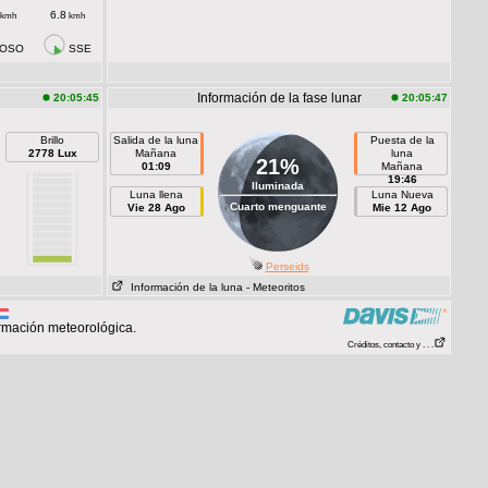
6.8
kmh
kmh
OSO
SSE
Información de la fase lunar
20:05:45
20:05:47
Brillo
Salida de la luna
Puesta de la
2778 Lux
Mañana
luna
21%
01:09
Mañana
19:46
Iluminada
Luna llena
Luna Nueva
Cuarto menguante
Vie 28 Ago
Mie 12 Ago
Perseids
Información de la luna
- Meteoritos
rmación meteorológica.
Créditos, contacto y . . .