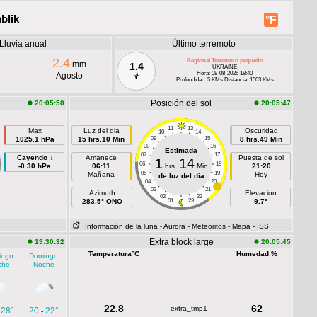
blik
°F
Lluvia anual
Último terremoto
2.4
Regional Terremoto pequeño
mm
1.4
UKRAINE
Hora: 08-08-2026 18:40
Agosto
Profundidad: 5 KMs Distancia: 1503 KMs
Posición del sol
20:05:50
20:05:47
11
13
Max
Luz del dia
Oscuridad
10
14
1025.1 hPa
15 hrs.10 Min
09
15
8 hrs.49 Min
08
16
Estimada
07
17
Cayendo ↓
Amanece
Puesta de sol
1
14
06
18
-0.30 hPa
06:11
hrs.
Min
21:20
05
19
Mañana
Hoy
de luz del día
04
20
03
21
Azimuth
Elevacion
02
22
283.5° ONO
01
23
9.7°
Información de la luna
- Aurora
- Meteoritos
- Mapa
- ISS
Extra block large
19:30:32
20:05:45
Temperatura°C
Humedad %
ingo
Domingo
che
Noche
22.8
62
extra_tmp1
28°
20
22°
-
-