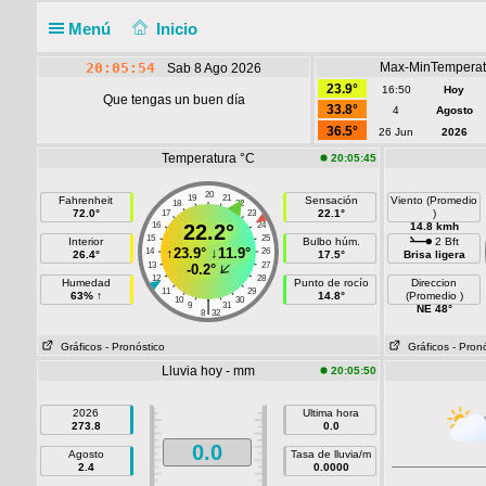
Menú
Inicio
20:05:54
Max-MinTemperat
Sab 8 Ago 2026
23.9°
16:50
Hoy
Que tengas un buen día
33.8°
4
Agosto
36.5°
26 Jun
2026
Temperatura °C
20:05:45
20
19
21
Fahrenheit
Sensación
Viento (Promedio
18
22
72.0°
22.1°
)
17
23
16
22.2°
24
14.8 kmh
15
25
Interior
Bulbo húm.
2 Bft
↑
23.9°
↓
11.9°
14
26
26.4°
17.5°
Brisa ligera
13
27
-0.2°
12
28
Humedad
Punto de rocío
Direccion
11
29
63% ↑
14.8°
(Promedio )
10
30
|
9
31
NE 48°
8
32
Gráficos
- Pronóstico
Gráficos
- Pron
Lluvia hoy - mm
20:05:50
2026
Ultima hora
273.8
0.0
0.0
Agosto
Tasa de lluvia/m
2.4
0.0000