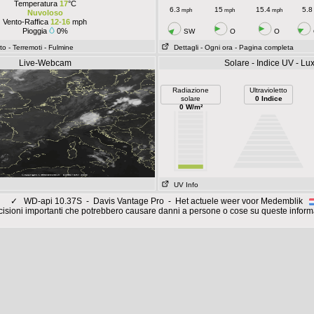
Temperatura
17
°C
6.3
15
15.4
5.8
mph
mph
mph
Nuvoloso
Vento-Raffica
12-16
mph
Pioggia
0%
SW
O
O
to
- Terremoti
- Fulmine
Dettagli
- Ogni ora
- Pagina completa
Live-Webcam
Solare - Indice UV - Lu
Radiazione
Ultravioletto
solare
0 Indice
0 W/m²
UV Info
✓
WD-api 10.37S - Davis Vantage Pro - Het actuele weer voor Medemblik
isioni importanti che potrebbero causare danni a persone o cose su queste inform