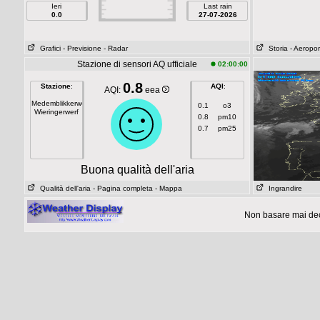
Ieri
Last rain
0.0
27-07-2026
Grafici
- Previsione
- Radar
Storia
- Aeropor
Stazione di sensori AQ ufficiale
02:00:00
0.8
Stazione
:
AQI
:
AQI:
eea
Medemblikkerweg
0.1
o3
Wieringerwerf
0.8
pm10
0.7
pm25
Buona qualità dell'aria
Qualità dell'aria
- Pagina completa
- Mappa
Ingrandire
Non basare mai dec