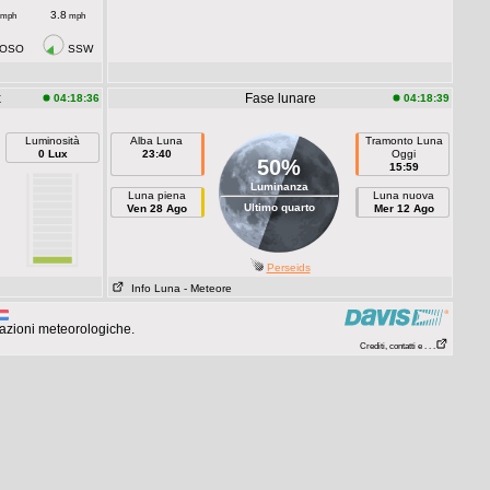
3.8
mph
mph
OSO
SSW
x
Fase lunare
04:18:36
04:18:39
Luminosità
Alba Luna
Tramonto Luna
0 Lux
23:40
Oggi
50%
15:59
Luminanza
Luna piena
Luna nuova
Ultimo quarto
Ven 28 Ago
Mer 12 Ago
Perseids
Info Luna
- Meteore
azioni meteorologiche.
Crediti, contatti e . . .