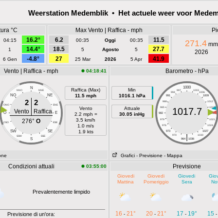
Weerstation Medemblik • Het actuele weer voor Medem
ura °C
Max Vento | Raffica - mph
Pi
16.2°
6.2
11.5
04:15
00:35
Oggi
00:35
271.4
mm
14.4°
18.5
27.7
1
5
Agosto
5
2026
-4.8°
27
41.9
6 Gen
25 Mar
2026
5 Apr
Vento | Raffica - mph
Barometro - hPa
04:18:41
1000
N
Raffica (Max)
Min
NNO
NNE
997
1003
994
1006
NO
NE
11.5 mph
1016.1 hPa
991
1009
2
2
988
1012
ONO
ENE
Vento
Attuale
985
1015
1017.7
Vento
Raffica
O
E
2.2 mph =
30.05 inHg
982
1018
3.5 km/h
276°
O
979
1021
OSO
ESE
1.0 m/s
976
1024
SW
SE
1.9 kts
973
1027
|
970
1030
SSW
SSE
S
964
1036
ione
Grafici
- Previsione
- Mappa
Condizioni attuali
Previsione
03:55:00
Giovedi
Giovedi
Giovedi
Gio
Mattina
Pomeriggio
Sera
No
Prevalentemente limpido
16
21°
20
21°
17
19°
15
Previsione di un'ora:
-
-
-