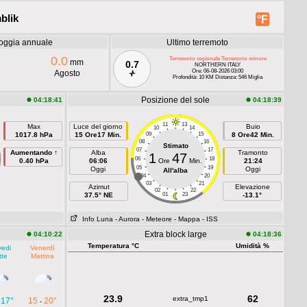
blik
°F
oggia annuale
Ultimo terremoto
0.0
Terremoto regionale Terremoto minore
mm
0.7
NORTHERN ITALY
Ore: 06-08-2026 03:00
Agosto
Profondità: 10 KM Distanza: 546 Miglia
Posizione del sole
04:18:41
04:18:39
11
13
Max
Luce del giorno
Buio
10
14
1017.8 hPa
15 Ore17 Min.
09
15
8 Ore42 Min.
08
16
Stimato
07
17
Aumentando ↑
Alba
Tramonto
1
47
06
18
0.40 hPa
06:06
Ore
Min.
21:24
05
19
Oggi
Oggi
All'alba
04
20
03
21
Azimut
Elevazione
02
22
37.5° NE
01
23
-13.1°
Info Luna
- Aurora
- Meteore
- Mappa
- ISS
Extra block large
04:10:22
04:18:36
Temperatura °C
Umidità %
vedi
Venerdì
tte
Mattina
23.9
62
extra_tmp1
17°
15
20°
-
-