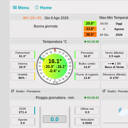
Menu
Home
04:18:45
Max-Min Temperat
Gio 6 Ago 2026
20.0°
00:50
Oggi
Buona giornata
33.8°
4
Agosto
36.5°
26 Giu
2026
Temperatura °C
04:18:36
20
19
21
Fahrenheit
Percepita
Vento (Media)
18
22
61.0°
16.0°
3.5 mph
17
23
16
16.1°
24
15
25
Interna
Bulbo umido
1 Bft
↑
20.0°
↓
16.1°
14
26
26.9°
14.6°
Bava di Vento
13
27
-0.4°
12
28
Umidità
Punto di rugiada
Direzione (Media)
11
29
86% ↑
13.8°
O 276°
10
30
|
9
31
8
32
Grafici
- Previsione
Grafici
- Previs
Pioggia giornaliera - mm
04:18:41
2026
Ultima ora
271.4
0.0
0.0
Agosto
Velocità/m
0.0
0.0000