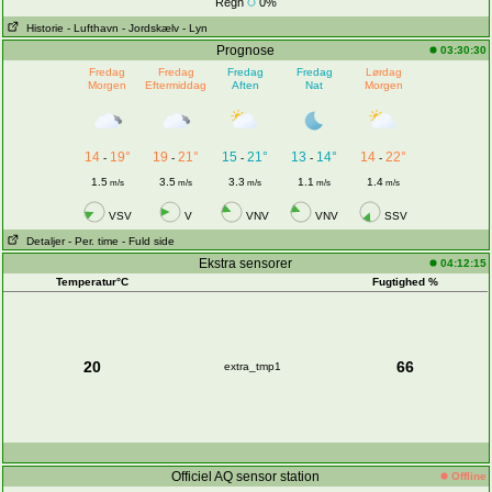
Regn
0%
Historie
- Lufthavn
- Jordskælv
- Lyn
Prognose
03:30:30
Fredag
Fredag
Fredag
Fredag
Lørdag
Morgen
Eftermiddag
Aften
Nat
Morgen
14
19°
19
21°
15
21°
13
14°
14
22°
-
-
-
-
-
1.5
3.5
3.3
1.1
1.4
m/s
m/s
m/s
m/s
m/s
VSV
V
VNV
VNV
SSV
Detaljer
- Per. time
- Fuld side
Ekstra sensorer
04:12:15
Temperatur°C
Fugtighed %
20
66
extra_tmp1
Officiel AQ sensor station
Offline