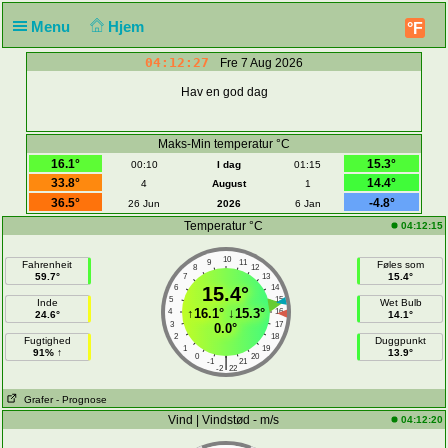
Menu
Hjem
°F
04:12:27
Fre 7 Aug 2026
Hav en god dag
Maks-Min temperatur °C
16.1°
15.3°
00:10
I dag
01:15
33.8°
14.4°
4
August
1
36.5°
-4.8°
26 Jun
2026
6 Jan
Temperatur °C
04:12:15
10
9
11
Fahrenheit
Føles som
8
12
59.7°
15.4°
7
13
6
15.4°
14
5
15
Inde
Wet Bulb
↑
16.1°
↓
15.3°
4
16
24.6°
14.1°
3
17
0.0°
2
18
Fugtighed
Duggpunkt
1
19
91% ↑
13.9°
0
20
|
-1
21
-2
22
Grafer
- Prognose
Vind | Vindstød - m/s
04:12:20