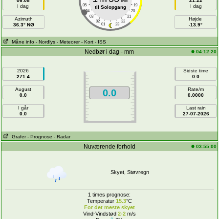
06:08
Tim
Min
21:22
05
19
I dag
I dag
til Solopgang
04
20
03
21
Azimuth
Højde
02
22
36.3° NØ
01
23
-13.9°
Måne info
- Nordlys
- Meteorer
- Kort
- ISS
Nedbør i dag - mm
04:12:20
2026
Sidste time
271.4
0.0
August
Rate/m
0.0
0.0
0.0000
I går
Last rain
0.0
27-07-2026
Grafer
- Prognose
- Radar
Nuværende forhold
03:55:00
Skyet, Støvregn
1 times prognose:
Temperatur
15.3
°C
For det meste skyet
Vind-Vindstød
2-2
m/s