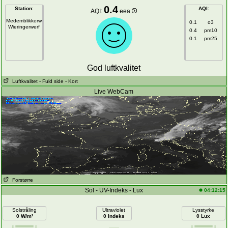
0.4
Station
:
AQI
:
AQI:
eea
Medemblikkerweg
0.1
o3
Wieringerwerf
0.4
pm10
0.1
pm25
God luftkvalitet
Luftkvalitet
- Fuld side
- Kort
Live WebCam
Forstørre
Sol - UV-Indeks - Lux
04:12:15
Solstråling
Ultraviolet
Lysstyrke
0 W/m²
0 Indeks
0 Lux