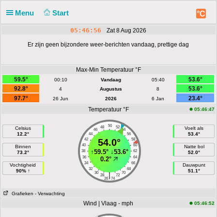
Menu
Start
°C
05:46:56
Zat 8 Aug 2026
Er zijn geen bijzondere weer-berichten vandaag, prettige dag
Max-Min Temperatuur °F
59.5°
53.6°
00:10
Vandaag
05:40
92.8°
53.6°
4
Augustus
8
97.7°
23.4°
26 Jun
2026
6 Jan
Temperatuur °F
05:46:47
50
48
52
Celsius
Voelt als
46
54
12.2°
53.4°
44
56
42
54.0°
58
40
60
Binnen
Natte bol
↑
59.5°
↓
53.6°
38
62
73.2°
52.0°
36
64
0.2°
34
66
Vochtigheid
Dauwpunt
32
68
90% ↑
51.1°
30
70
|
28
72
26
74
Grafieken
- Verwachting
Wind | Vlaag - mph
05:46:52