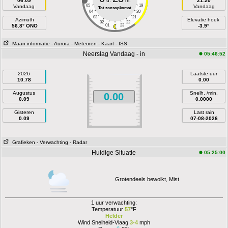
06:09
u.
m.
21:20
05
19
Vandaag
Vandaag
Tot zonsopkomst
04
20
03
21
Azimuth
Elevatie hoek
02
22
56.8° ONO
01
23
-3.9°
Maan informatie
- Aurora
- Meteoren
- Kaart
- ISS
Neerslag Vandaag - in
05:46:52
2026
Laatste uur
10.78
0.00
Augustus
Snelh. /min.
0.00
0.09
0.0000
Gisteren
Last rain
0.09
07-08-2026
Grafieken
- Verwachting
- Radar
Huidige Situatie
05:25:00
Grotendeels bewolkt, Mist
1 uur verwachting:
Temperatuur
57
°F
Helder
Wind Snelheid-Vlaag
3-4
mph