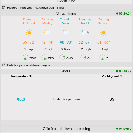
Regen
0%
Historie
- Vliegveld
- Aardbevingen
- Bliksem
Verwachting
05:20:24
Zaterdag
Zaterdag
Zaterdag
Zaterdag
Zondag
Ochtend
Middag
Avond
Nacht
Ochtend
55
72°
72
74°
68
73°
62
67°
61
80°
-
-
-
-
-
2.7
6.3
9.6
12.3
3.4
mph
mph
mph
mph
mph
ZZW
ZZO
ONO
O
Z
Details
- per uur
- Niewe pagina
extra
05:46:47
Temperatuur°F
Vochtigheid %
66.9
65
Bodemtemperatuur
Officiële lucht kwaliteit meting
04:00:00