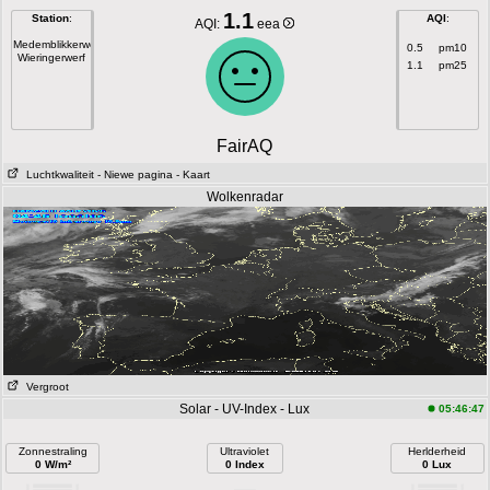
1.1
Station
:
AQI
:
AQI:
eea
Medemblikkerweg
0.5
pm10
Wieringerwerf
1.1
pm25
FairAQ
Luchtkwaliteit
- Niewe pagina
- Kaart
Wolkenradar
Vergroot
Solar - UV-Index - Lux
05:46:47
Zonnestraling
Ultraviolet
Herlderheid
0 W/m²
0 Index
0 Lux