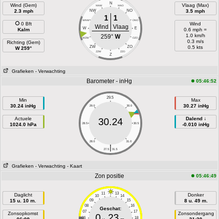
N
Wind (Gem)
Vlaag (Max)
NNW
NNO
2.3 mph
NW
NO
3.5 mph
1
1
WNW
ONO
0 Bft
Wind
Wind
Vlaag
W
E
Kalm
0.6 mph =
1.0 km/h
259°
W
WZW
OZO
0.3 m/s
Richting (Gem)
ZW
ZO
0.5 kts
W 259°
ZZW
ZZO
Z
Grafieken
- Verwachting
Barometer - inHg
05:46:52
29.5
Min
Max
30.24 inHg
30.27 inHg
29.0
30.0
Actuele
Dalend ↓
30.24
1024.0 hPa
28.5
30.5
-0.010 inHg
28.0
31.0
|
27.5
31.5
Grafieken
- Verwachting
- Kaart
Zon positie
05:46:49
11
13
Daglicht
Donker
10
14
15 u. 10 m.
09
15
8 u. 49 m.
08
16
Geschat:
07
17
Zonsopkomst
Zonsondergang
0
23
06
18