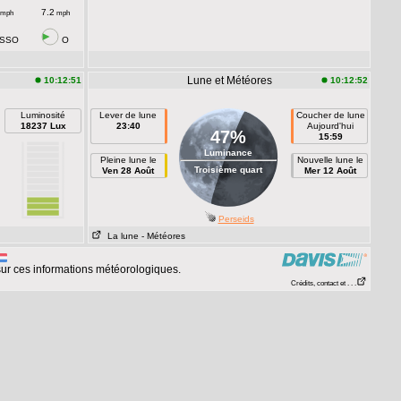
7.2
mph
mph
SSO
O
Lune et Météores
10:12:51
10:12:52
Luminosité
Lever de lune
Coucher de lune
18237 Lux
23:40
Aujourd'hui
47%
15:59
Luminance
Pleine lune le
Nouvelle lune le
Troisième quart
Ven 28 Août
Mer 12 Août
Perseids
La lune
- Météores
ur ces informations météorologiques.
Crédits, contact et . . .