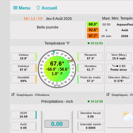
Menu
Accueil
10:12:59
Maxi. Mini. Tempér
Jeu 6 Août 2026
68.0°
00:50
Aujourd'hui
Belle journée
92.8°
4
Août
97.7°
26 Juin
2026
Température °F
10:12:51
60
58
62
Celsius
Ressenti
Vent (Moy.)
56
64
19.8°
67.3°
15.0 mph
54
66
52
67.6°
68
50
70
Intérieur
Humidex
3 Bft
↑
68.0°
↓
58.6°
48
72
87.8°
61.7°
Petite brise
46
74
1.0°
44
76
Humidité
Point de rosée
Direction (Moy.)
42
78
69%
57.2°
O 276°
40
80
|
38
82
36
84
Graphiques
- Prévisions
Graphiques
- P
Précipitations - inch
10:12:56
2026
Dernière heure
10.69
0.00
0.00
Août
Intensité mm/m
0.00
0.0000