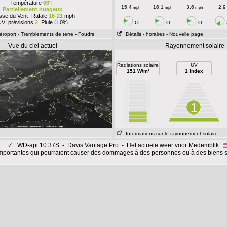
Température
66
°F
15.4
16.1
3.6
2.9
mph
mph
mph
Partiellement nuageux
esse du Vent -Rafale
16-21
mph
VI prévisions
2
Pluie
0%
O
O
O
Aéroport
- Tremblements de terre
- Foudre
Détails
- horaires
- Nouvelle page
Vue du ciel actuel
Rayonnement solaire
Radiations solaire
UV
151 W/m²
1 Index
1
Informations sur le rayonnement solaire
✓
WD-api 10.37S - Davis Vantage Pro - Het actuele weer voor Medemblik
mportantes qui pourraient causer des dommages à des personnes ou à des biens s