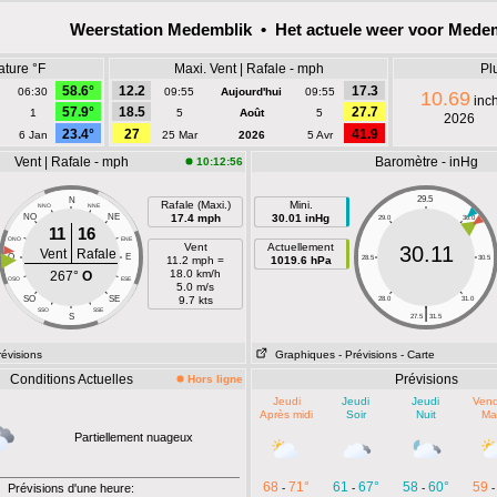
Weerstation Medemblik • Het actuele weer voor Mede
ature °F
Maxi. Vent | Rafale - mph
Pl
58.6°
12.2
17.3
06:30
09:55
Aujourd'hui
09:55
10.69
inc
57.9°
18.5
27.7
1
5
Août
5
2026
23.4°
27
41.9
6 Jan
25 Mar
2026
5 Avr
Vent | Rafale - mph
Baromètre - inHg
10:12:56
29.5
N
Rafale (Maxi.)
Mini.
NNO
NNE
NO
NE
17.4 mph
30.01 inHg
29.0
30.0
11
16
ONO
ENE
Vent
Actuellement
30.11
Vent
Rafale
O
E
11.2 mph =
1019.6 hPa
28.5
30.5
18.0 km/h
267°
O
OSO
ESE
5.0 m/s
SO
SE
9.7 kts
28.0
31.0
|
SSO
SSE
S
27.5
31.5
révisions
Graphiques
- Prévisions
- Carte
Conditions Actuelles
Prévisions
Hors ligne
Jeudi
Jeudi
Jeudi
Vend
Après midi
Soir
Nuit
Ma
Partiellement nuageux
68
71°
61
67°
58
60°
59
Prévisions d'une heure:
-
-
-