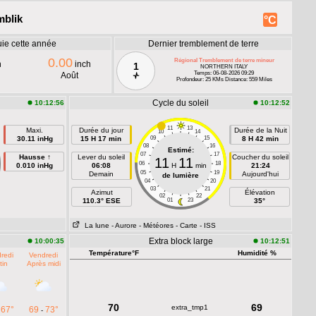
mblik
°C
uie cette année
Dernier tremblement de terre
0.00
Régional Tremblement de terre mineur
h
inch
1
NORTHERN ITALY
Temps: 06-08-2026 09:29
Août
Profondeur: 25 KMs Distance: 559 Miles
Cycle du soleil
10:12:56
10:12:52
11
13
Maxi.
Durée du jour
Durée de la Nuit
10
14
30.11 inHg
15 H 17 min
09
15
8 H 42 min
08
16
Estimé:
07
17
Hausse ↑
Lever du soleil
Coucher du soleil
11
11
06
18
0.010 inHg
06:08
H
min
21:24
05
19
Demain
Aujourd'hui
de lumière
04
20
03
21
Azimut
Élévation
02
22
110.3° ESE
01
23
35°
La lune
- Aurore
- Météores
- Carte
- ISS
Extra block large
10:00:35
10:12:51
Température°F
Humidité %
redi
Vendredi
tin
Après midi
70
69
extra_tmp1
67°
69
73°
-
-