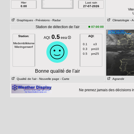
Hier
Last rain
0.00
27-07-2026
Vit
U
Graphiques
- Prévisions
- Radar
Climatologie
- 
Station de détection de l'air
07:00:00
0.5
Station
:
AQI
:
AQI:
eea
Medemblikkerweg
0.1
o3
Wieringerwerf
0.3
pm10
0.5
pm25
Bonne qualité de l'air
Qualité de l'air
- Nouvelle page
- Carte
Agrandir
Ne prenez jamais des décisions i