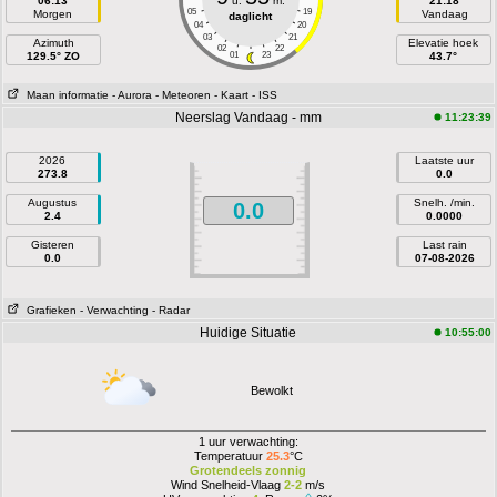
06:13
u.
m.
21:18
05
19
Morgen
Vandaag
daglicht
04
20
03
21
Azimuth
Elevatie hoek
02
22
129.5° ZO
01
23
43.7°
Maan informatie
- Aurora
- Meteoren
- Kaart
- ISS
Neerslag Vandaag - mm
11:23:39
2026
Laatste uur
273.8
0.0
Augustus
Snelh. /min.
0.0
2.4
0.0000
Gisteren
Last rain
0.0
07-08-2026
Grafieken
- Verwachting
- Radar
Huidige Situatie
10:55:00
Bewolkt
1 uur verwachting:
Temperatuur
25.3
°C
Grotendeels zonnig
Wind Snelheid-Vlaag
2-2
m/s