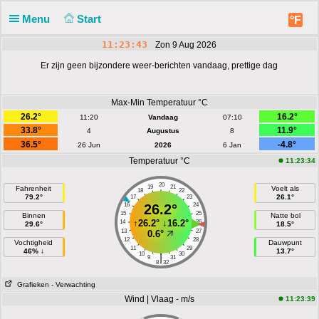
Menu
Start
°F
11:23:43
Zon 9 Aug 2026
Er zijn geen bijzondere weer-berichten vandaag, prettige dag
Max-Min Temperatuur °C
26.2°
16.2°
11:20
Vandaag
07:10
33.8°
11.9°
4
Augustus
8
36.5°
-4.8°
26 Jun
2026
6 Jan
Temperatuur °C
11:23:34
20
19
21
Fahrenheit
Voelt als
18
22
79.2°
26.1°
17
23
16
26.2°
24
15
25
Binnen
Natte bol
↑
26.2°
↓
16.2°
14
26
29.6°
18.5°
13
27
0.6°
12
28
Vochtigheid
Dauwpunt
11
29
46% ↓
13.7°
10
30
|
9
31
8
32
Grafieken
- Verwachting
Wind | Vlaag - m/s
11:23:39