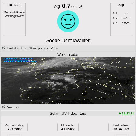
0.7
Station
:
AQI
:
AQI:
eea
Medemblikkerweg
0.1
o3
Wieringerwerf
0.7
pm10
0.6
pm25
Goede lucht kwaliteit
Luchtkwaliteit
- Niewe pagina
- Kaart
Wolkenradar
Vergroot
Solar - UV-Index - Lux
11:23:34
Zonnestraling
Ultraviolet
Herlderheid
705 W/m²
3.1 Index
85147 Lux