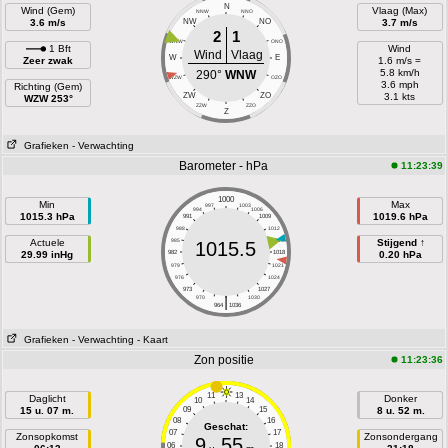
N
Wind (Gem)
Vlaag (Max)
NNW
NNO
3.6 m/s
NW
NO
3.7 m/s
2
1
WNW
ONO
1 Bft
Wind
Wind
Vlaag
W
E
Zeer zwak
1.6 m/s =
5.8 km/h
290°
WNW
WZW
OZO
3.6 mph
Richting (Gem)
ZW
ZO
3.1 kts
WZW 253°
ZZW
ZZO
Z
Grafieken
- Verwachting
Barometer - hPa
11:23:39
1000
Min
Max
997
1003
994
1006
1015.3 hPa
1019.6 hPa
991
1009
988
1012
Actuele
985
1015
Stijgend ↑
1015.5
29.99 inHg
982
1018
0.20 hPa
979
1021
976
1024
973
1027
|
970
1030
964
1036
Grafieken
- Verwachting
- Kaart
Zon positie
11:23:36
11
13
Daglicht
Donker
10
14
15 u. 07 m.
09
15
8 u. 52 m.
08
16
Geschat:
07
17
Zonsopkomst
Zonsondergang
9
55
06
18