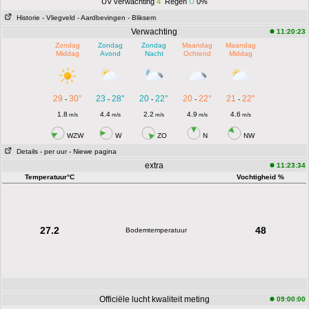
UV verwachting
4
Regen
0%
Historie
- Vliegveld
- Aardbevingen
- Bliksem
Verwachting
11:20:23
Zondag
Zondag
Zondag
Maandag
Maandag
Middag
Avond
Nacht
Ochtend
Middag
29
30°
23
28°
20
22°
20
22°
21
22°
-
-
-
-
-
1.8
4.4
2.2
4.9
4.6
m/s
m/s
m/s
m/s
m/s
WZW
W
ZO
N
NW
Details
- per uur
- Niewe pagina
extra
11:23:34
Temperatuur°C
Vochtigheid %
27.2
48
Bodemtemperatuur
Officiële lucht kwaliteit meting
09:00:00