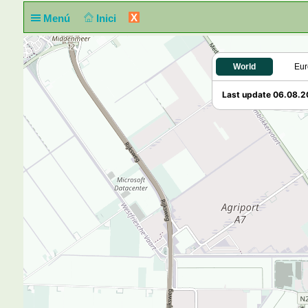
X
Menú
Inici