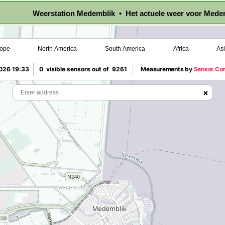
Weerstation Medemblik • Het actuele weer voor Mede