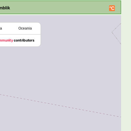
mblik
°C