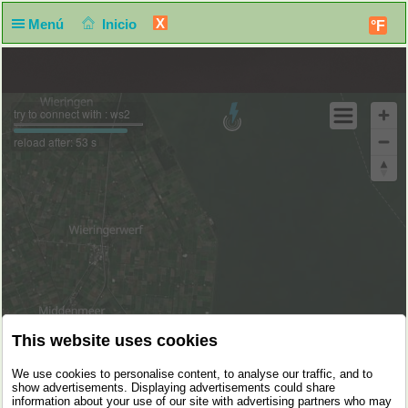
X
Menú
Inicio
°F