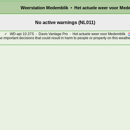
Weerstation Medemblik • Het actuele weer voor Med
No active warnings (NL011)
✓
WD-api 10.37S - Davis Vantage Pro - Het actuele weer voor Medemblik
 important decisions that could result in harm to people or property on this weathe