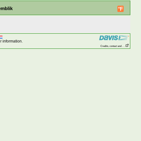
emblik
°F
r information.
Credits, contact and . . .