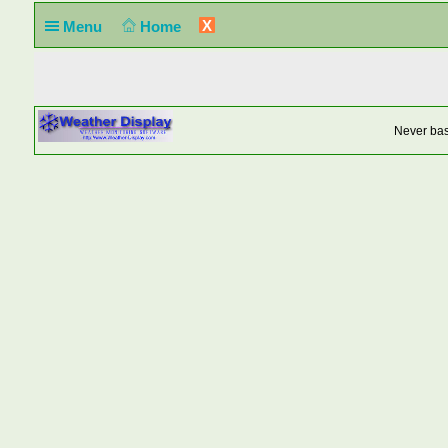
X
Menu
Home
Never base