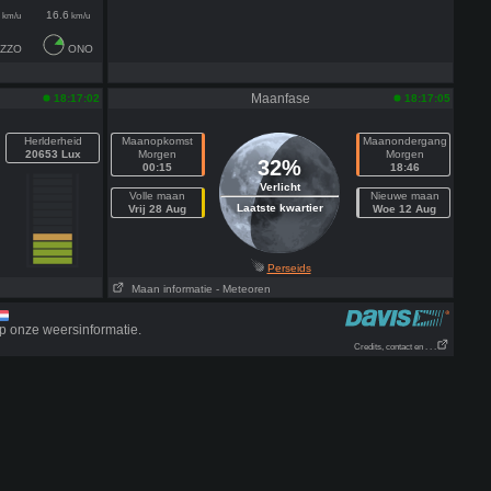
16.6
km/u
km/u
ZZO
ONO
Maanfase
18:17:02
18:17:05
Herlderheid
Maanopkomst
Maanondergang
20653 Lux
Morgen
Morgen
32%
00:15
18:46
Verlicht
Volle maan
Nieuwe maan
Laatste kwartier
Vrij 28 Aug
Woe 12 Aug
Perseids
Maan informatie
- Meteoren
p onze weersinformatie.
Credits, contact en . . .