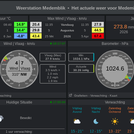
Weerstation Medemblik • Het actuele weer voor Medem
uur °C
Max Wind | Vlaag - km/u
Ja
14.9°
20.4
27.9
08:40
11:35
Vandaag
11:35
273.8
mm
14.4°
29.8
44.5
1
5
Augustus
5
2026
-4.8°
43.4
67.4
6 Jan
25 Mrt
2026
5 Apr
Wind | Vlaag - km/u
Barometer - hPa
18:17:07
1000
N
Vlaag (Max)
Min
NNW
NNO
997
1003
994
1006
NW
NO
27.9 km/u
1024.1 hPa
991
1009
4
7
988
1012
WNW
ONO
Wind
Actuele
985
1015
1024.6
Wind
Vlaag
W
E
3.5 km/h =
30.26 inHg
982
1018
1.0 m/s
310°
NW
979
1021
WZW
OZO
2.2 mph
976
1024
ZW
ZO
1.9 kts
973
1027
|
970
1030
ZZW
ZZO
Z
964
1036
wachting
Grafieken
- Verwachting
- Kaart
Huidige Situatie
Verwachting
17:55:00
Vrijdag
Vrijdag
Zaterdag
Zate
Avond
Nacht
Ochtend
Mid
Bewolkt
15
21°
12
15°
13
22°
23
1 uur verwachting:
-
-
-