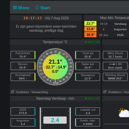
Menu
Start
18:17:13
Max-Min Temperat
Vrij 7 Aug 2026
22.7°
16:15
Vandaag
Er zijn geen bijzondere weer-berichten
33.8°
4
Augustus
vandaag, prettige dag
36.5°
26 Jun
2026
Temperatuur °C
18:17:02
20
19
21
Fahrenheit
Voelt als
Wind (Gem)
18
22
70.0°
20.8°
16.7 km/u
17
23
16
21.1°
24
15
25
Binnen
Natte bol
1 Bft
↑
22.7°
↓
14.9°
14
26
25.5°
16.0°
Zeer zwak
13
27
0.0°
12
28
Vochtigheid
Dauwpunt
Richting (Gem)
11
29
58% ↑
12.5°
WNW 302°
10
30
|
9
31
8
32
Grafieken
- Verwachting
Grafieken
- Ver
Neerslag Vandaag - mm
18:17:07
2026
Laatste uur
273.8
2.4
2.4
Augustus
Snelh. /min.
2.4
0.0000