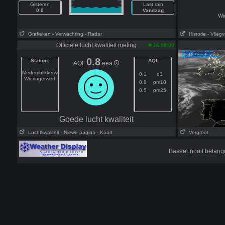
Gisteren
Last rain
0.0
Vandaag
Wi
Grafieken
- Verwachting
- Radar
Historie
- Vliegv
Officiële lucht kwaliteit meting
16:00:00
0.8
Station
:
AQI
:
AQI:
eea
Medemblikkerweg
0.1
o3
Wieringerwerf
0.8
pm10
0.5
pm25
Goede lucht kwaliteit
Luchtkwaliteit
- Niewe pagina
- Kaart
Vergroot
Baseer nooit belang