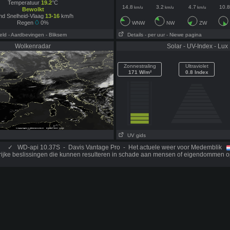
Temperatuur
19.2
°C
14.8
3.2
4.7
10.8
km/u
km/u
km/u
Bewolkt
nd Snelheid-Vlaag
13-16
km/h
Regen
0%
WNW
NW
ZW
eld
- Aardbevingen
- Bliksem
Details
- per uur
- Niewe pagina
Wolkenradar
Solar - UV-Index - Lux
Zonnestraling
Ultraviolet
171 W/m²
0.8 Index
UV gids
✓
WD-api 10.37S - Davis Vantage Pro - Het actuele weer voor Medemblik
rijke beslissingen die kunnen resulteren in schade aan mensen of eigendommen o