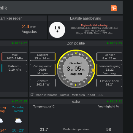
blik
°F
arlijkse regen
Laatste aardbeving
2.4
Regionale Kleine beving
mm
1.9
DODECANESE IS.-TURKEY BORDER REG
Tijd: 07-08-2026 16:58
Augustus
Diepte: 11.8 KMs Afstand: 2553 KMs
Zon positie
18:17:07
18:17:05
11
13
Max
Daglicht
Donker
10
14
1025.4 hPa
15 u. 14 m.
09
15
8 u. 45 m.
08
16
Geschat:
07
17
Dalend ↓
Zonsopkomst
Zonsondergang
3
05
06
18
-0.10 hPa
06:09
u.
m.
21:22
05
19
Morgen
Vandaag
daglicht
04
20
03
21
Azimuth
Elevatie hoek
02
22
262.3° W
01
23
26.2°
Maan informatie
- Aurora
- Meteoren
- Kaart
- ISS
extra
17:40:25
18:17:02
Temperatuur°C
Vochtigheid %
rdag
Zaterdag
dag
Avond
21.7
58
Bodemtemperatuur
24°
20
23°
-
-