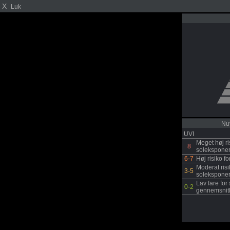
X
Luk
Nu
UVI
Meget høj ri
8
soleksponeri
6-7
Høj risiko f
Moderat risi
3-5
soleksponer
Lav fare for
0-2
gennemsnitl