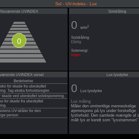
Sol - UV-Indeks - Lux
Nuværende UVINDEX
Solstråling
0
2
w/m
Solstråling:
0
Dårlig
Solenergi:
Ingen
værende UVINDEX varsel
Lux lysstyrke
Beskrivelse
0
siko for skade fra ubeskyttet
ng. Tag ekstra forholdsregler.
Lux lysstyrke
or skade ved ubeskyttet soleksponering.
ko for skade fra ubeskyttet
Lux måling
ing.
Måler den omtrentlige menneskelige
øjenrespons på lys under forskellige
 solens UV-stråler for den
ige person
lysforhold. Den samlede mængde af a
målt lys er kendt som "lysstrømmen"