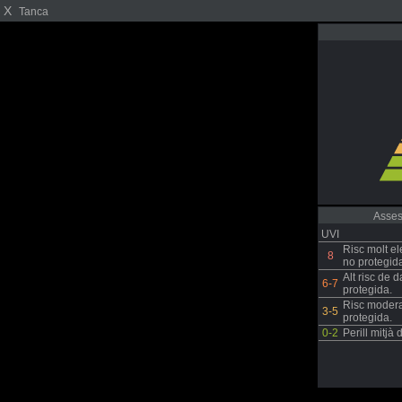
X
Tanca
Asses
UVI
Risc molt el
8
no protegid
Alt risc de 
6-7
protegida.
Risc modera
3-5
protegida.
0-2
Perill mitjà 