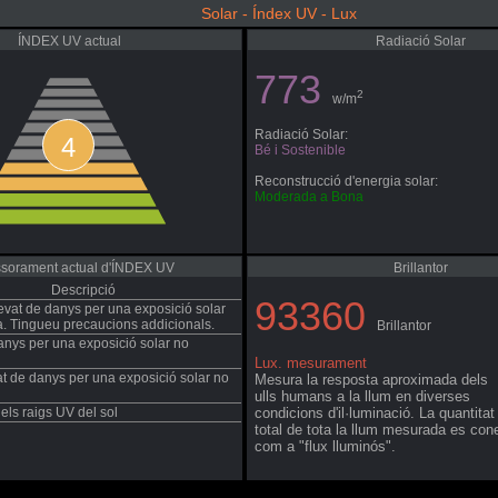
Solar - Índex UV - Lux
ÍNDEX UV actual
Radiació Solar
773
2
w/m
Radiació Solar:
4
Bé i Sostenible
Reconstrucció d'energia solar:
Moderada a Bona
sorament actual d'ÍNDEX UV
Brillantor
Descripció
93360
evat de danys per una exposició solar
a. Tingueu precaucions addicionals.
Brillantor
danys per una exposició solar no
Lux. mesurament
t de danys per una exposició solar no
Mesura la resposta aproximada dels
ulls humans a la llum en diverses
dels raigs UV del sol
condicions d'il·luminació. La quantitat
total de tota la llum mesurada es con
com a "flux lluminós".