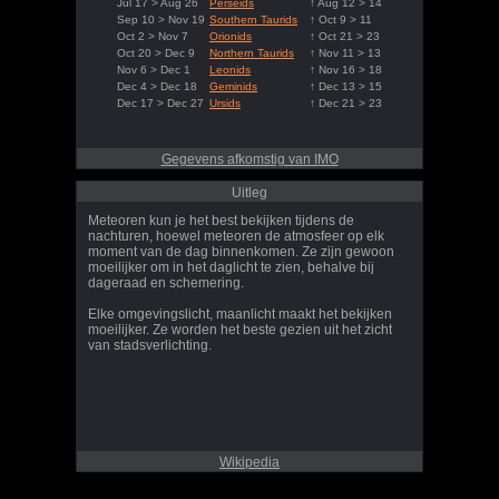
Jul 17 > Aug 26
Perseids
↑ Aug 12 > 14
Sep 10 > Nov 19
Southern Taurids
↑ Oct 9 > 11
Oct 2 > Nov 7
Orionids
↑ Oct 21 > 23
Oct 20 > Dec 9
Northern Taurids
↑ Nov 11 > 13
Nov 6 > Dec 1
Leonids
↑ Nov 16 > 18
Dec 4 > Dec 18
Geminids
↑ Dec 13 > 15
Dec 17 > Dec 27
Ursids
↑ Dec 21 > 23
Gegevens afkomstig van IMO
Uitleg
Meteoren kun je het best bekijken tijdens de
nachturen, hoewel meteoren de atmosfeer op elk
moment van de dag binnenkomen. Ze zijn gewoon
moeilijker om in het daglicht te zien, behalve bij
dageraad en schemering.
Elke omgevingslicht, maanlicht maakt het bekijken
moeilijker. Ze worden het beste gezien uit het zicht
van stadsverlichting.
Wikipedia