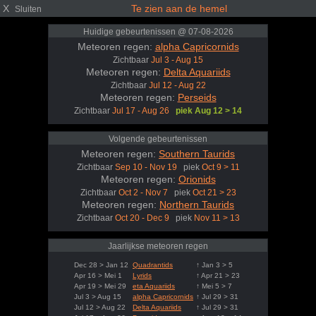
X
Te zien aan de hemel
Sluiten
Huidige gebeurtenissen @ 07-08-2026
Meteoren regen:
alpha Capricornids
Zichtbaar
Jul 3 - Aug 15
Meteoren regen:
Delta Aquariids
Zichtbaar
Jul 12 - Aug 22
Meteoren regen:
Perseids
Zichtbaar
Jul 17 - Aug 26
piek Aug 12 > 14
Volgende gebeurtenissen
Meteoren regen:
Southern Taurids
Zichtbaar
Sep 10 - Nov 19
piek
Oct 9 > 11
Meteoren regen:
Orionids
Zichtbaar
Oct 2 - Nov 7
piek
Oct 21 > 23
Meteoren regen:
Northern Taurids
Zichtbaar
Oct 20 - Dec 9
piek
Nov 11 > 13
Jaarlijkse meteoren regen
Dec 28 > Jan 12
Quadrantids
↑ Jan 3 > 5
Apr 16 > Mei 1
Lyrids
↑ Apr 21 > 23
Apr 19 > Mei 29
eta Aquariids
↑ Mei 5 > 7
Jul 3 > Aug 15
alpha Capricornids
↑ Jul 29 > 31
Jul 12 > Aug 22
Delta Aquariids
↑ Jul 29 > 31