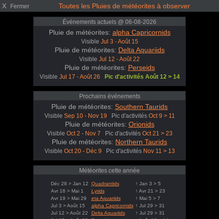
X
Toutes les Pluies de météorites à observer
Fermer
Événements actuels @ 06-08-2026
Pluie de météorites:
alpha Capricornids
Visible
Jul 3 - Août 15
Pluie de météorites:
Delta Aquariids
Visible
Jul 12 - Août 22
Pluie de météorites:
Perseids
Visible
Jul 17 - Août 26
Pic d'activités Août 12 > 14
Prochains événements
Pluie de météorites:
Southern Taurids
Visible
Sep 10 - Nov 19
Pic d'activités
Oct 9 > 11
Pluie de météorites:
Orionids
Visible
Oct 2 - Nov 7
Pic d'activités
Oct 21 > 23
Pluie de météorites:
Northern Taurids
Visible
Oct 20 - Déc 9
Pic d'activités
Nov 11 > 13
Météorites cette année
Déc 28 > Jan 12
Quadrantids
↑ Jan 3 > 5
Avr 16 > Mai 1
Lyrids
↑ Avr 21 > 23
Avr 19 > Mai 29
eta Aquariids
↑ Mai 5 > 7
Jul 3 > Août 15
alpha Capricornids
↑ Jul 29 > 31
Jul 12 > Août 22
Delta Aquariids
↑ Jul 29 > 31