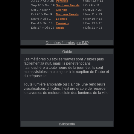
Jul 17 > Août 26
Perseids
↑ Août 12 > 14
Sep 10 > Nov 19
Southern Taurids
↑ Oct 9 > 11
Oct 2 > Nov 7
Orionids
↑ Oct 21 > 23
Oct 20 > Déc 9
Northern Taurids
↑ Nov 11 > 13
Nov 6 > Déc 1
Leonids
↑ Nov 16 > 18
Déc 4 > Déc 18
Geminids
↑ Déc 13 > 15
Déc 17 > Déc 27
Ursids
↑ Déc 21 > 23
Données fournies par IMO
Guide
Les météores ou étoiles filantes sont visibles plus
facilement la nuit, mais ils pénètrent dans
l’atmosphère à toute heure de la journée. Ils sont
moins visibles en plein jour à l'exception de l'aube et
du crépuscule.
Toute lumière ambiante ou clair de lune rend leurs
visualisations difficiles. Il est préférable de regarder
les averses de météores loin des lumières de la ville.
Wikipedia