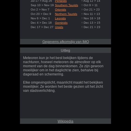
Jul 17 > Aug 26
Perseids
↑ Aug 12 > 14
Sep 10 > Nov 19
Southern Taurids
↑ Oct 9 > 11
Oct 2 > Nov 7
Orionids
↑ Oct 21 > 23
Oct 20 > Dec 9
Northern Taurids
↑ Nov 11 > 13
Nov 6 > Dec 1
Leonids
↑ Nov 16 > 18
Dec 4 > Dec 18
Geminids
↑ Dec 13 > 15
Dec 17 > Dec 27
Ursids
↑ Dec 21 > 23
Gegevens afkomstig van IMO
Uitleg
Meteoren kun je het best bekijken tijdens de
nachturen, hoewel meteoren de atmosfeer op elk
moment van de dag binnenkomen. Ze zijn gewoon
moeilijker om in het daglicht te zien, behalve bij
dageraad en schemering.
Elke omgevingslicht, maanlicht maakt het bekijken
moeilijker. Ze worden het beste gezien uit het zicht
van stadsverlichting.
Wikipedia