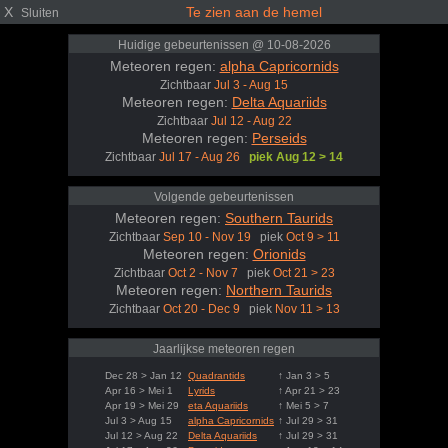
X
Te zien aan de hemel
Sluiten
Huidige gebeurtenissen @ 10-08-2026
Meteoren regen:
alpha Capricornids
Zichtbaar
Jul 3 - Aug 15
Meteoren regen:
Delta Aquariids
Zichtbaar
Jul 12 - Aug 22
Meteoren regen:
Perseids
Zichtbaar
Jul 17 - Aug 26
piek Aug 12 > 14
Volgende gebeurtenissen
Meteoren regen:
Southern Taurids
Zichtbaar
Sep 10 - Nov 19
piek
Oct 9 > 11
Meteoren regen:
Orionids
Zichtbaar
Oct 2 - Nov 7
piek
Oct 21 > 23
Meteoren regen:
Northern Taurids
Zichtbaar
Oct 20 - Dec 9
piek
Nov 11 > 13
Jaarlijkse meteoren regen
Dec 28 > Jan 12
Quadrantids
↑ Jan 3 > 5
Apr 16 > Mei 1
Lyrids
↑ Apr 21 > 23
Apr 19 > Mei 29
eta Aquariids
↑ Mei 5 > 7
Jul 3 > Aug 15
alpha Capricornids
↑ Jul 29 > 31
Jul 12 > Aug 22
Delta Aquariids
↑ Jul 29 > 31