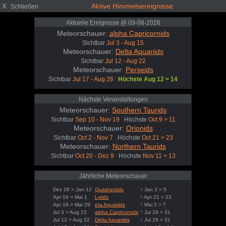
X
Aktive Himmelsereignisse
Schließen
Aktuelle Ereignisse @ 09-08-2026
Meteorschauer:
alpha Capricornids
Sichtbar
Jul 3 - Aug 15
Meteorschauer:
Delta Aquariids
Sichtbar
Jul 12 - Aug 22
Meteorschauer:
Perseids
Sichtbar
Jul 17 - Aug 26
Höchste Aug 12 > 14
Nächste Veranstaltungen
Meteorschauer:
Southern Taurids
Sichtbar
Sep 10 - Nov 19
Höchste
Oct 9 > 11
Meteorschauer:
Orionids
Sichtbar
Oct 2 - Nov 7
Höchste
Oct 21 > 23
Meteorschauer:
Northern Taurids
Sichtbar
Oct 20 - Dez 9
Höchste
Nov 11 > 13
Jährliche Meteorschauer
Dez 28 > Jan 12
Quadrantids
↑ Jan 3 > 5
Apr 16 > Mai 1
Lyrids
↑ Apr 21 > 23
Apr 19 > Mai 29
eta Aquariids
↑ Mai 5 > 7
Jul 3 > Aug 15
alpha Capricornids
↑ Jul 29 > 31
Jul 12 > Aug 22
Delta Aquariids
↑ Jul 29 > 31