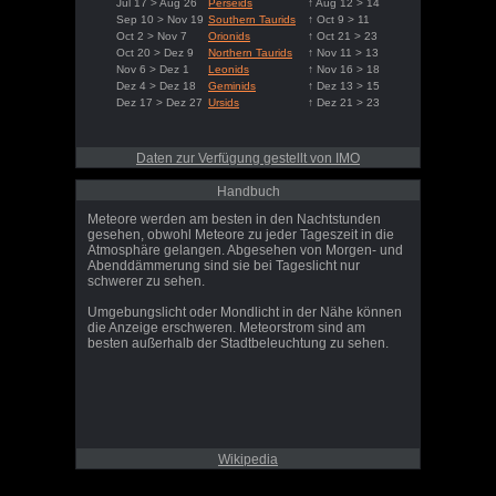
Jul 17 > Aug 26
Perseids
↑ Aug 12 > 14
Sep 10 > Nov 19
Southern Taurids
↑ Oct 9 > 11
Oct 2 > Nov 7
Orionids
↑ Oct 21 > 23
Oct 20 > Dez 9
Northern Taurids
↑ Nov 11 > 13
Nov 6 > Dez 1
Leonids
↑ Nov 16 > 18
Dez 4 > Dez 18
Geminids
↑ Dez 13 > 15
Dez 17 > Dez 27
Ursids
↑ Dez 21 > 23
Daten zur Verfügung gestellt von IMO
Handbuch
Meteore werden am besten in den Nachtstunden
gesehen, obwohl Meteore zu jeder Tageszeit in die
Atmosphäre gelangen. Abgesehen von Morgen- und
Abenddämmerung sind sie bei Tageslicht nur
schwerer zu sehen.
Umgebungslicht oder Mondlicht in der Nähe können
die Anzeige erschweren. Meteorstrom sind am
besten außerhalb der Stadtbeleuchtung zu sehen.
Wikipedia