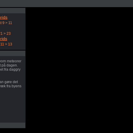
rids
t 9 > 11
21 > 23
rids
11 > 13
elvom meteorer
t på dagen.
et fra daggry
an gøre det
 væk fra byens