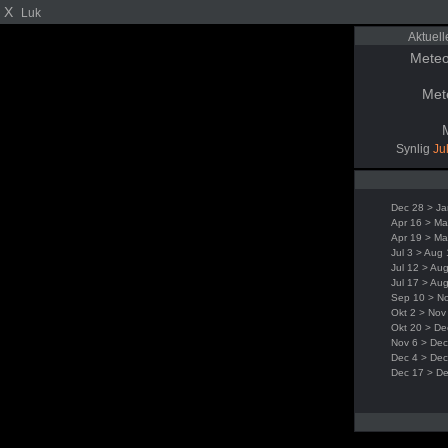
X
Luk
Aktuel
Meteo
Met
Synlig
Ju
Dec 28 > Ja
Apr 16 > Ma
Apr 19 > Ma
Jul 3 > Aug
Jul 12 > Au
Jul 17 > Au
Sep 10 > N
Okt 2 > Nov
Okt 20 > De
Nov 6 > Dec
Dec 4 > Dec
Dec 17 > D