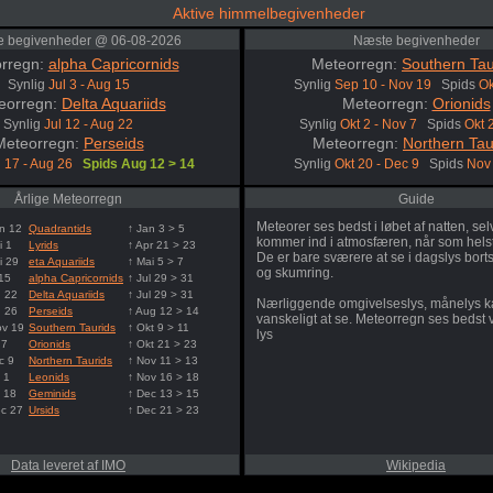
Aktive himmelbegivenheder
le begivenheder @ 06-08-2026
Næste begivenheder
rregn:
alpha Capricornids
Meteorregn:
Southern Tau
Synlig
Jul 3 - Aug 15
Synlig
Sep 10 - Nov 19
Spids
Ok
eorregn:
Delta Aquariids
Meteorregn:
Orionids
Synlig
Jul 12 - Aug 22
Synlig
Okt 2 - Nov 7
Spids
Okt 
Meteorregn:
Perseids
Meteorregn:
Northern Tau
l 17 - Aug 26
Spids Aug 12 > 14
Synlig
Okt 20 - Dec 9
Spids
Nov 
Årlige Meteorregn
Guide
Meteorer ses bedst i løbet af natten, s
n 12
Quadrantids
↑ Jan 3 > 5
kommer ind i atmosfæren, når som hels
i 1
Lyrids
↑ Apr 21 > 23
De er bare sværere at se i dagslys borts
i 29
eta Aquariids
↑ Mai 5 > 7
og skumring.
 15
alpha Capricornids
↑ Jul 29 > 31
g 22
Delta Aquariids
↑ Jul 29 > 31
Nærliggende omgivelseslys, månelys k
g 26
Perseids
↑ Aug 12 > 14
vanskeligt at se. Meteorregn ses bedst
ov 19
Southern Taurids
↑ Okt 9 > 11
lys
 7
Orionids
↑ Okt 21 > 23
c 9
Northern Taurids
↑ Nov 11 > 13
 1
Leonids
↑ Nov 16 > 18
 18
Geminids
↑ Dec 13 > 15
ec 27
Ursids
↑ Dec 21 > 23
Data leveret af IMO
Wikipedia