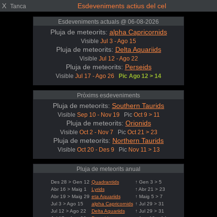
X
Esdeveniments actius del cel
Tanca
Esdeveniments actuals @ 06-08-2026
Pluja de meteorits:
alpha Capricornids
Visible
Jul 3 - Ago 15
Pluja de meteorits:
Delta Aquariids
Visible
Jul 12 - Ago 22
Pluja de meteorits:
Perseids
Visible
Jul 17 - Ago 26
Pic Ago 12 > 14
Pròxims esdeveniments
Pluja de meteorits:
Southern Taurids
Visible
Sep 10 - Nov 19
Pic
Oct 9 > 11
Pluja de meteorits:
Orionids
Visible
Oct 2 - Nov 7
Pic
Oct 21 > 23
Pluja de meteorits:
Northern Taurids
Visible
Oct 20 - Des 9
Pic
Nov 11 > 13
Pluja de meteorits anual
Des 28 > Gen 12
Quadrantids
↑ Gen 3 > 5
Abr 16 > Maig 1
Lyrids
↑ Abr 21 > 23
Abr 19 > Maig 29
eta Aquariids
↑ Maig 5 > 7
Jul 3 > Ago 15
alpha Capricornids
↑ Jul 29 > 31
Jul 12 > Ago 22
Delta Aquariids
↑ Jul 29 > 31