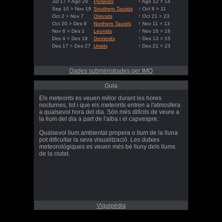
Jul 17 > Ago 26
Perseids
↑ Ago 12 > 14
Sep 10 > Nov 19
Southern Taurids
↑ Oct 9 > 11
Oct 2 > Nov 7
Orionids
↑ Oct 21 > 23
Oct 20 > Des 9
Northern Taurids
↑ Nov 11 > 13
Nov 6 > Des 1
Leonids
↑ Nov 16 > 18
Des 4 > Des 18
Geminids
↑ Des 13 > 15
Des 17 > Des 27
Ursids
↑ Des 21 > 23
Dades subministrades per IMO
Guia
Els meteorits es veuen millor durant les hores
nocturnes, tot i que els meteorits entren a l'atmosfera
a qualsevol hora del dia. Són més difícils de veure a
la llum del dia a part de l'alba i el capvespre.
Qualsevol llum ambiental propera o llum de la lluna
pot dificultar la seva visualització. Les dutxes
meteorològiques es veuen més bé lluny dels llums
de la ciutat.
Viquipèdia