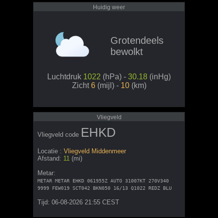
Huidig weer
Grotendeels
bewolkt
Luchtdruk
1022
(hPa) -
30.18
(inHg)
Zicht
6
(mijl) -
10
(km)
Vliegveld
EHKD
Vliegveld code
Locatie :
Vliegveld Middenmeer
Afstand:
11
(mi)
Metar:
METAR METAR EHKD 061955Z AUTO 31007KT 270V340
9999 FEW019 SCT042 BKN050 16/13 Q1022 REDZ BLU
Tijd: 06-08-2026 21:55 CEST