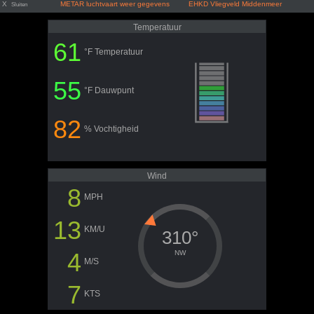
X
METAR luchtvaart weer gegevens EHKD Vliegveld Middenmeer
Sluiten
Temperatuur
61
°F Temperatuur
55
°F Dauwpunt
82
% Vochtigheid
Wind
8
MPH
13
KM/U
310°
4
NW
M/S
7
KTS